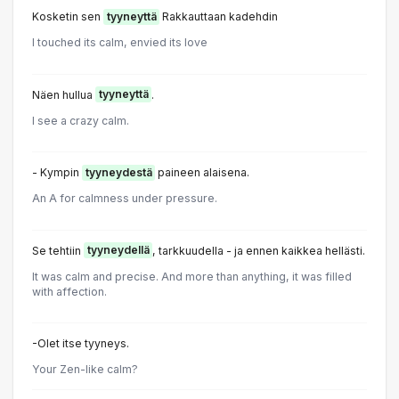
Kosketin sen
tyyneyttä
Rakkauttaan kadehdin
I touched its calm, envied its love
Näen hullua
tyyneyttä
.
I see a crazy calm.
- Kympin
tyyneydestä
paineen alaisena.
An A for calmness under pressure.
Se tehtiin
tyyneydellä
, tarkkuudella - ja ennen kaikkea hellästi.
It was calm and precise. And more than anything, it was filled
with affection.
-Olet itse tyyneys.
Your Zen-like calm?