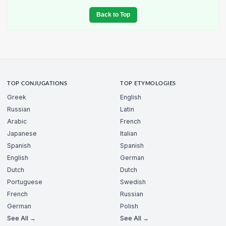
Back to Top
TOP CONJUGATIONS
TOP ETYMOLOGIES
Greek
English
Russian
Latin
Arabic
French
Japanese
Italian
Spanish
Spanish
English
German
Dutch
Dutch
Portuguese
Swedish
French
Russian
German
Polish
See All →
See All →