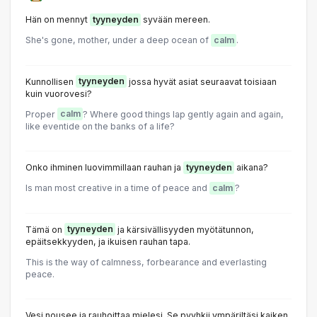
Hän on mennyt
tyyneyden
syvään mereen.
She's gone, mother, under a deep ocean of
calm
.
Kunnollisen
tyyneyden
jossa hyvät asiat seuraavat toisiaan
kuin vuorovesi?
Proper
calm
? Where good things lap gently again and again,
like eventide on the banks of a life?
Onko ihminen luovimmillaan rauhan ja
tyyneyden
aikana?
ls man most creative in a time of peace and
calm
?
Tämä on
tyyneyden
ja kärsivällisyyden myötätunnon,
epäitsekkyyden, ja ikuisen rauhan tapa.
This is the way of calmness, forbearance and everlasting
peace.
Vesi nousee ja rauhoittaa mielesi. Se pyyhkii ympäriltäsi kaiken