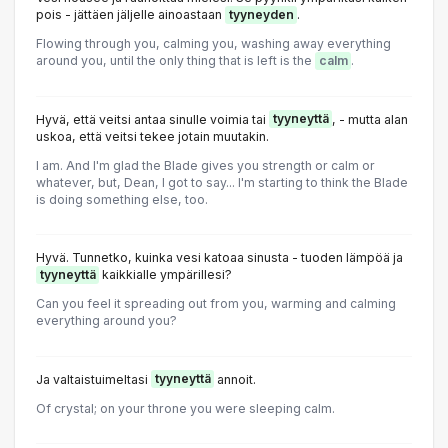
pois - jättäen jäljelle ainoastaan
tyyneyden
.
Flowing through you, calming you, washing away everything
around you, until the only thing that is left is the
calm
.
Hyvä, että veitsi antaa sinulle voimia tai
tyyneyttä
, - mutta alan
uskoa, että veitsi tekee jotain muutakin.
I am. And I'm glad the Blade gives you strength or calm or
whatever, but, Dean, I got to say... I'm starting to think the Blade
is doing something else, too.
Hyvä. Tunnetko, kuinka vesi katoaa sinusta - tuoden lämpöä ja
tyyneyttä
kaikkialle ympärillesi?
Can you feel it spreading out from you, warming and calming
everything around you?
Ja valtaistuimeltasi
tyyneyttä
annoit.
Of crystal; on your throne you were sleeping calm.