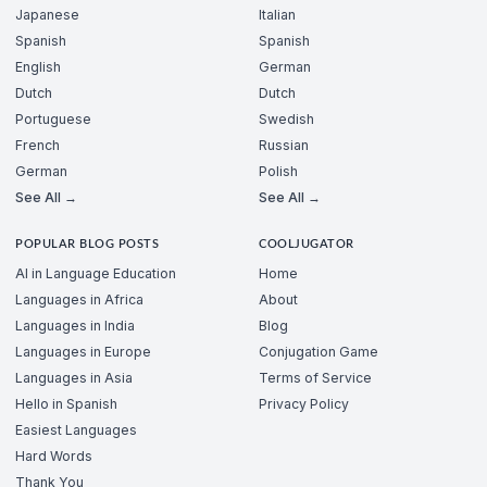
Japanese
Italian
Spanish
Spanish
English
German
Dutch
Dutch
Portuguese
Swedish
French
Russian
German
Polish
See All →
See All →
POPULAR BLOG POSTS
COOLJUGATOR
AI in Language Education
Home
Languages in Africa
About
Languages in India
Blog
Languages in Europe
Conjugation Game
Languages in Asia
Terms of Service
Hello in Spanish
Privacy Policy
Easiest Languages
Hard Words
Thank You