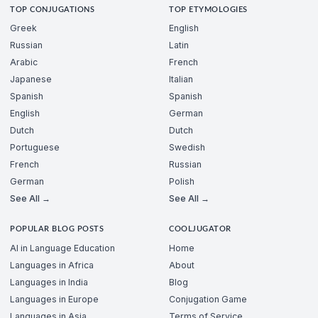
TOP CONJUGATIONS
TOP ETYMOLOGIES
Greek
English
Russian
Latin
Arabic
French
Japanese
Italian
Spanish
Spanish
English
German
Dutch
Dutch
Portuguese
Swedish
French
Russian
German
Polish
See All →
See All →
POPULAR BLOG POSTS
COOLJUGATOR
AI in Language Education
Home
Languages in Africa
About
Languages in India
Blog
Languages in Europe
Conjugation Game
Languages in Asia
Terms of Service