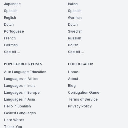
Japanese
Italian
Spanish
Spanish
English
German
Dutch
Dutch
Portuguese
Swedish
French
Russian
German
Polish
See All →
See All →
POPULAR BLOG POSTS
COOLJUGATOR
AI in Language Education
Home
Languages in Africa
About
Languages in India
Blog
Languages in Europe
Conjugation Game
Languages in Asia
Terms of Service
Hello in Spanish
Privacy Policy
Easiest Languages
Hard Words
Thank You