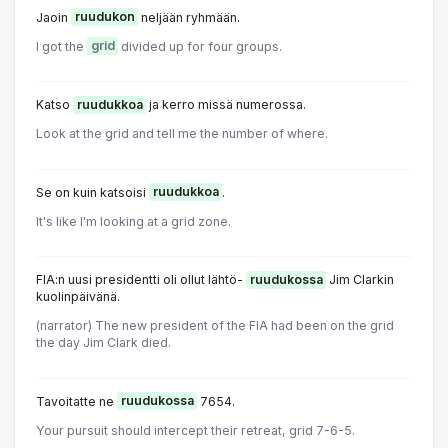
Jaoin
ruudukon
neljään ryhmään.
I got the
grid
divided up for four groups.
Katso
ruudukkoa
ja kerro missä numerossa.
Look at the grid and tell me the number of where.
Se on kuin katsoisi
ruudukkoa
.
It's like I'm looking at a grid zone.
FIA:n uusi presidentti oli ollut lähtö-
ruudukossa
Jim Clarkin
kuolinpäivänä.
(narrator) The new president of the FIA had been on the grid
the day Jim Clark died.
Tavoitatte ne
ruudukossa
7654.
Your pursuit should intercept their retreat, grid 7-6-5.