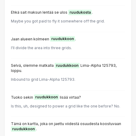
Ehkä sait maksun lentää se ulos
ruudukosta
.
Maybe you got paid to fly it somewhere off the grid.
Jaan alueen kolmeen
ruudukkoon
.
I'll divide the area into three grids.
Selvä, olemme matkalla
ruudukkoon
Lima-Alpha 125793,
loppu.
Inbound to grid Lima-Alpha 125793.
Tuoko sekin
ruudukkoon
lisää virtaa?
Is this, uh, designed to power a grid like the one before? No.
Tämä on kartta, joka on jaettu viidestä osuudesta koostuvaan
ruudukkoon
.