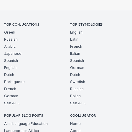
TOP CONJUGATIONS
TOP ETYMOLOGIES
Greek
English
Russian
Latin
Arabic
French
Japanese
Italian
Spanish
Spanish
English
German
Dutch
Dutch
Portuguese
Swedish
French
Russian
German
Polish
See All →
See All →
POPULAR BLOG POSTS
COOLJUGATOR
AI in Language Education
Home
Languages in Africa
About