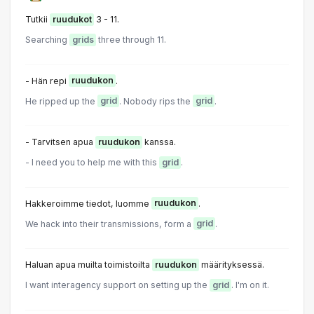
Tutkii
ruudukot
3 - 11.
Searching
grids
three through 11.
- Hän repi
ruudukon
.
He ripped up the
grid
. Nobody rips the
grid
.
- Tarvitsen apua
ruudukon
kanssa.
- I need you to help me with this
grid
.
Hakkeroimme tiedot, luomme
ruudukon
.
We hack into their transmissions, form a
grid
.
Haluan apua muilta toimistoilta
ruudukon
määrityksessä.
I want interagency support on setting up the
grid
. I'm on it.