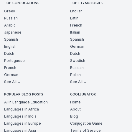
TOP CONJUGATIONS
TOP ETYMOLOGIES
Greek
English
Russian
Latin
Arabic
French
Japanese
Italian
Spanish
Spanish
English
German
Dutch
Dutch
Portuguese
Swedish
French
Russian
German
Polish
See All →
See All →
POPULAR BLOG POSTS
COOLJUGATOR
AI in Language Education
Home
Languages in Africa
About
Languages in India
Blog
Languages in Europe
Conjugation Game
Languages in Asia
Terms of Service