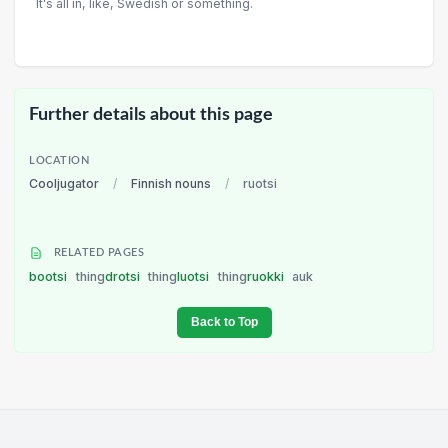
It's all in, like, Swedish or something.
Further details about this page
LOCATION
Cooljugator
/
Finnish nouns
/
ruotsi
RELATED PAGES
bootsi
thing
drotsi
thing
luotsi
thing
ruokki
auk
Back to Top