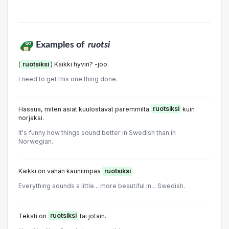
Examples of
ruotsi
(
ruotsiksi
) Kaikki hyvin? -joo.
I need to get this one thing done.
Hassua, miten asiat kuulostavat paremmilta
ruotsiksi
kuin
norjaksi.
It's funny how things sound better in Swedish than in
Norwegian.
Kaikki on vähän kauniimpaa
ruotsiksi
.
Everything sounds a little... more beautiful in... Swedish.
Teksti on
ruotsiksi
tai jotain.