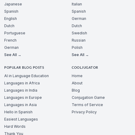
Japanese
Italian
Spanish
Spanish
English
German
Dutch
Dutch
Portuguese
Swedish
French
Russian
German
Polish
See All →
See All →
POPULAR BLOG POSTS
COOLJUGATOR
AI in Language Education
Home
Languages in Africa
About
Languages in India
Blog
Languages in Europe
Conjugation Game
Languages in Asia
Terms of Service
Hello in Spanish
Privacy Policy
Easiest Languages
Hard Words
Thank You