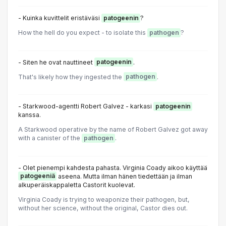
- Kuinka kuvittelit eristäväsi
patogeenin
?
How the hell do you expect - to isolate this
pathogen
?
- Siten he ovat nauttineet
patogeenin
.
That's likely how they ingested the
pathogen
.
- Starkwood-agentti Robert Galvez - karkasi
patogeenin
kanssa.
A Starkwood operative by the name of Robert Galvez got away
with a canister of the
pathogen
.
- Olet pienempi kahdesta pahasta. Virginia Coady aikoo käyttää
patogeeniä
aseena. Mutta ilman hänen tiedettään ja ilman
alkuperäiskappaletta Castorit kuolevat.
Virginia Coady is trying to weaponize their pathogen, but,
without her science, without the original, Castor dies out.