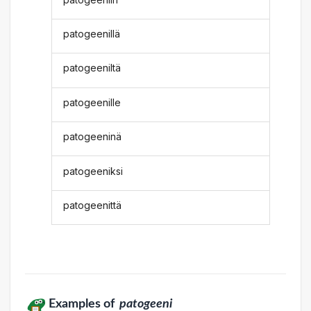
patogeenillä
patogeeniltä
patogeenille
patogeeninä
patogeeniksi
patogeenittä
Examples of
patogeeni