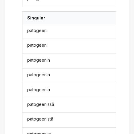
Singular
patogeeni
patogeeni
patogeenin
patogeenin
patogeeniä
patogeenissä
patogeenistä
patogeeniin