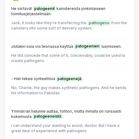
He siirtävät
patogeenit
kanistereista jonkinlaiseen
toimitusjärjestelmään.
Jack, it looks like they're transferring the
pathogens
from the
canisters into some sort of delivery system.
Joitakin osia voi teoriassa käyttää
patogeenien
luomiseen.
He did concede that some of it, conceivably, could be used to
create pathogens.
- Hän tekee synteettisiä
patogeenejä
.
No, Charlie, the guy makes synthetic pathogens. And he sends
his information to Pakistan.
Ymmärrän halunne auttaa, tohtori, mutta minulla on runsaasti
kokemusta
patogeeneistä
.
I can understand your wanting to assist, doctor. But I have a
great deal of experience with pathogens.