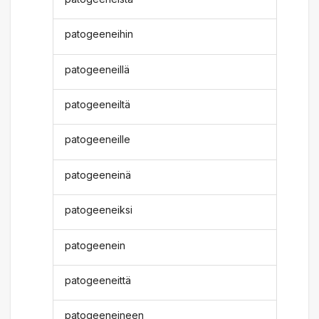
patogeeneihin
patogeeneillä
patogeeneiltä
patogeeneille
patogeeneinä
patogeeneiksi
patogeenein
patogeeneittä
patogeeneineen