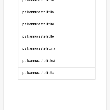
paikannussatelliitilla
paikannussatelliitilta
paikannussatelliitille
paikannussatelliittina
paikannussatelliitiksi
paikannussatelliititta