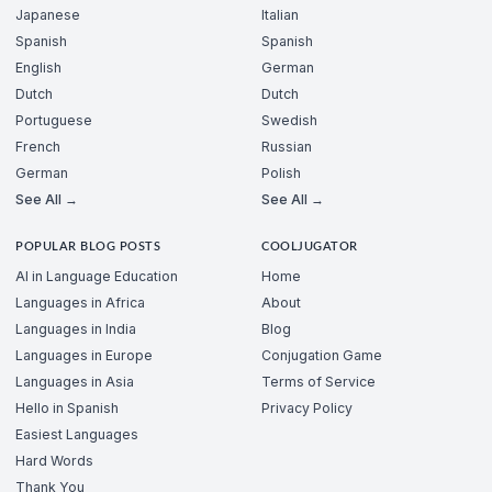
Japanese
Italian
Spanish
Spanish
English
German
Dutch
Dutch
Portuguese
Swedish
French
Russian
German
Polish
See All →
See All →
POPULAR BLOG POSTS
COOLJUGATOR
AI in Language Education
Home
Languages in Africa
About
Languages in India
Blog
Languages in Europe
Conjugation Game
Languages in Asia
Terms of Service
Hello in Spanish
Privacy Policy
Easiest Languages
Hard Words
Thank You