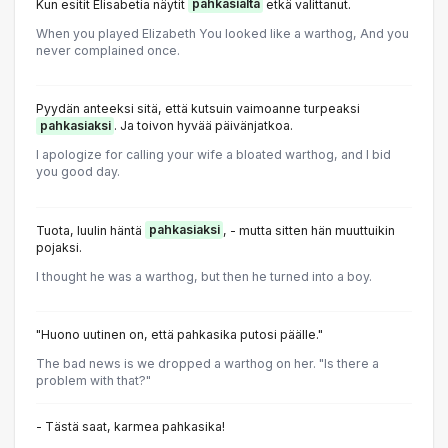
Kun esitit Elisabetia näytit
pahkasialta
etkä valittanut.
When you played Elizabeth You looked like a warthog, And you
never complained once.
Pyydän anteeksi sitä, että kutsuin vaimoanne turpeaksi
pahkasiaksi
. Ja toivon hyvää päivänjatkoa.
I apologize for calling your wife a bloated warthog, and I bid
you good day.
Tuota, luulin häntä
pahkasiaksi
, - mutta sitten hän muuttuikin
pojaksi.
I thought he was a warthog, but then he turned into a boy.
"Huono uutinen on, että pahkasika putosi päälle."
The bad news is we dropped a warthog on her. "Is there a
problem with that?"
- Tästä saat, karmea pahkasika!