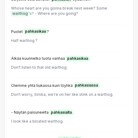
Whose heart are you gonna break next week? Some
warthog
's? - Where are you going?
Puolet
pahkasikaa
?
Half warthog ?
Älkää kuunnelko tuota vanhaa
pahkasikaa
.
Don't listen to that old warthog.
Olemme yhtä tiukassa kuin löyhkä
pahkasiassa
.
Don't worry, Simba, we're on her like stink on a warthog.
- Näytän paisuneelta
pahkasialta
.
I look like a bloated warthog.