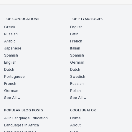
TOP CONJUGATIONS
TOP ETYMOLOGIES
Greek
English
Russian
Latin
Arabic
French
Japanese
Italian
Spanish
Spanish
English
German
Dutch
Dutch
Portuguese
Swedish
French
Russian
German
Polish
See All →
See All →
POPULAR BLOG POSTS
COOLJUGATOR
AI in Language Education
Home
Languages in Africa
About