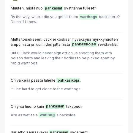
Muuten, mistä nuo
pahkasiat
ovat tänne tulleet?
By the way, where did you get all them
warthogs
back there?
Damn if I know.
Mutta toisekseen, Jack ei koskaan hyväksyisi myrkkynuolten
ampumista ja ruumiiden jättämistä
pahkasikojen
revittäviksi.
But B, Jack would never sign off on us shooting them with
poison darts and leaving their bodies to be picked apart by
rabid warthogs.
On vaikeaa päästä lähelle
pahkasikoja
.
It'll be hard to get close to the warthogs.
On yhtä huono kuin
pahkasian
takapuoli
Are as wet as a
warthog
's backside
Särjetkö seuraavaksi
pahkasian
sydämen?