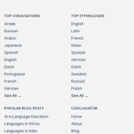
TOP CONJUGATIONS
TOP ETYMOLOGIES
Greek
English
Russian
Latin
Arabic
French
Japanese
Italian
Spanish
Spanish
English
German
Dutch
Dutch
Portuguese
Swedish
French
Russian
German
Polish
See All →
See All →
POPULAR BLOG POSTS
COOLJUGATOR
AI in Language Education
Home
Languages in Africa
About
Languages in India
Blog