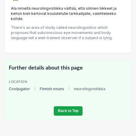
Ala nimeltä neurolingvistiikka väittää, että silmien liikkeet ja
kehon kieli kertovat koulutetulle tarkkailijalle, valehteleeko
kohde.
There's an area of study called neurolinguistics which
proposes that subconscious eye movements and body
language tell a well-trained observer if a subject is lying.
Further details about this page
LOCATION
Cooljugator
/
Finnish nouns
/
neurolingvistiikka
Back to Top