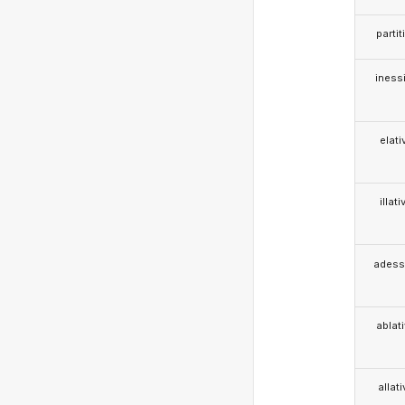
partit
iness
elati
illati
adess
ablat
allat