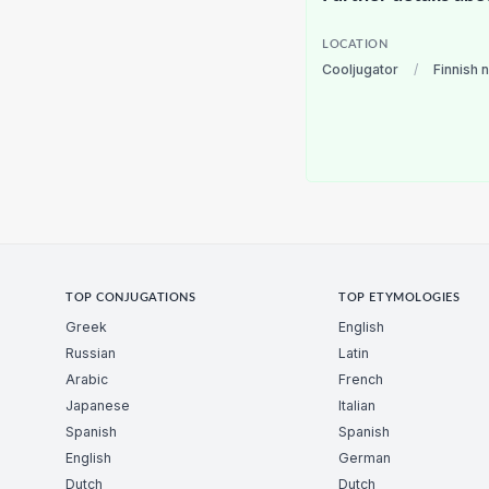
LOCATION
Cooljugator
/
Finnish 
TOP CONJUGATIONS
TOP ETYMOLOGIES
Greek
English
Russian
Latin
Arabic
French
Japanese
Italian
Spanish
Spanish
English
German
Dutch
Dutch