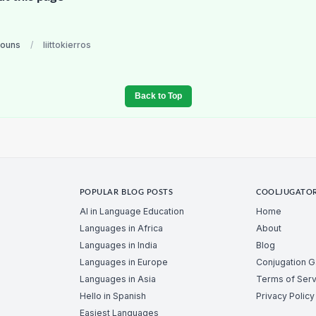
nouns
/
liittokierros
Back to Top
POPULAR BLOG POSTS
COOLJUGATO
AI in Language Education
Home
Languages in Africa
About
Languages in India
Blog
Languages in Europe
Conjugation 
Languages in Asia
Terms of Serv
Hello in Spanish
Privacy Policy
Easiest Languages