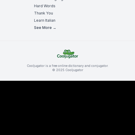
Hard Words
Thank You
Learn Italian
See More →
Cooljugator is a free online dictionary and conjugator.
© 2025 Cooljugator