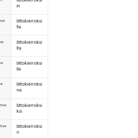
in
liittokierroksi
ive
lla
liittokierroksi
ive
lta
liittokierroksi
ive
lle
liittokierroksi
ve
na
liittokierroksi
tive
ksi
liittokierroksi
tive
n