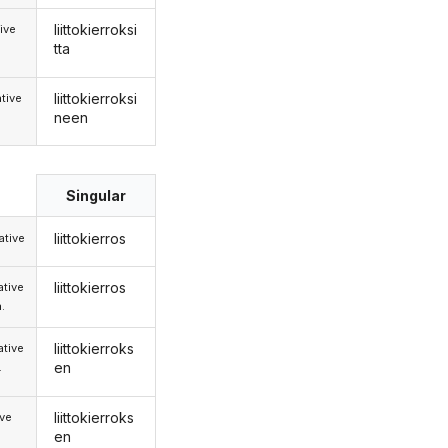
liittokierroksi
ive
tta
liittokierroksi
tive
neen
Singular
liittokierros
tive
liittokierros
tive
.
liittokierroks
tive
en
.
liittokierroks
ive
en