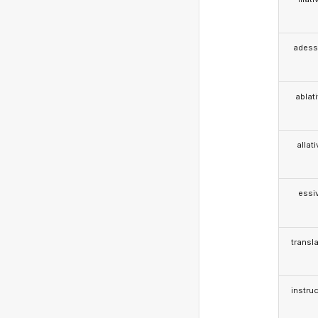
adess
ablat
allat
essi
transla
instruc