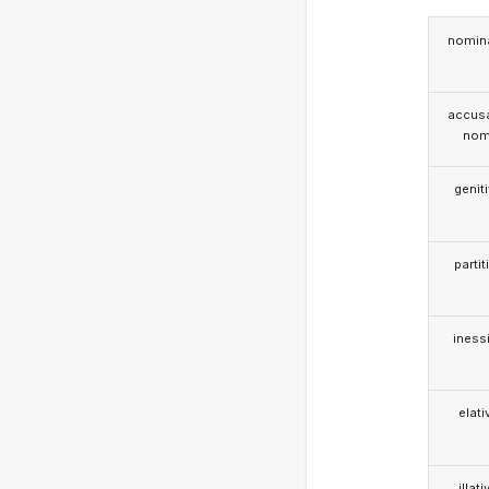
nomina
accusa
nom
genit
partit
iness
elati
illati