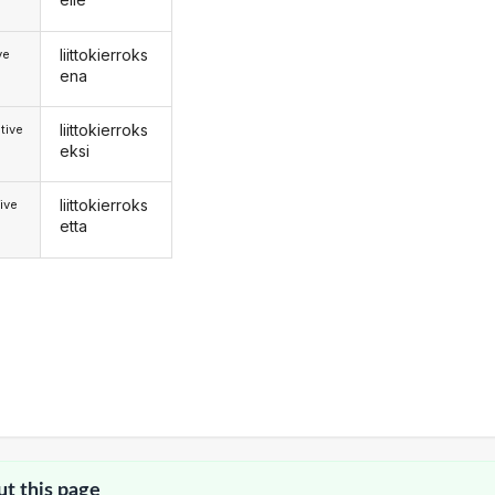
liittokierroks
ve
ena
liittokierroks
tive
eksi
liittokierroks
ive
etta
ut this page