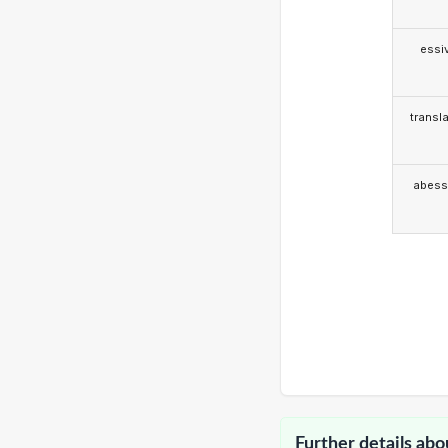
essi
transla
abess
Further details abo