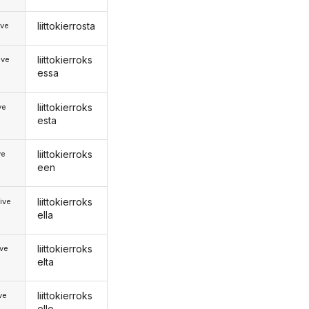
liittokierrosta
ive
liittokierroks
ive
essa
liittokierroks
ve
esta
liittokierroks
ve
een
liittokierroks
ive
ella
liittokierroks
ive
elta
liittokierroks
ive
elle