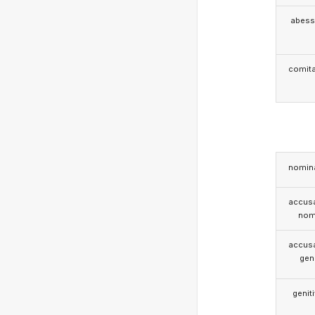
abess
comita
nomina
accusa
nom
accusa
gen
genit