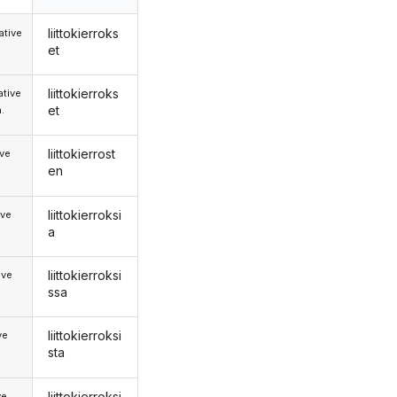
liittokierroks
tive
et
liittokierroks
tive
et
.
liittokierrost
ive
en
liittokierroksi
ive
a
liittokierroksi
ive
ssa
liittokierroksi
ve
sta
liittokierroksi
ve