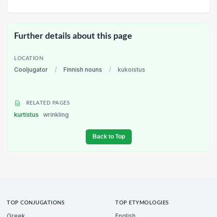
Further details about this page
LOCATION
Cooljugator
/
Finnish nouns
/
kukoistus
RELATED PAGES
kurtistus
wrinkling
Back to Top
TOP CONJUGATIONS
TOP ETYMOLOGIES
Greek
English