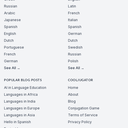
Russian
Latin
Arabic
French
Japanese
Italian
Spanish
Spanish
English
German
Dutch
Dutch
Portuguese
Swedish
French
Russian
German
Polish
See All →
See All →
POPULAR BLOG POSTS
COOLJUGATOR
AI in Language Education
Home
Languages in Africa
About
Languages in India
Blog
Languages in Europe
Conjugation Game
Languages in Asia
Terms of Service
Hello in Spanish
Privacy Policy