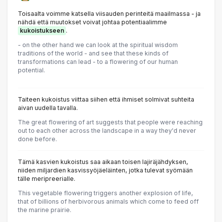
Toisaalta voimme katsella viisauden perinteitä maailmassa - ja
nähdä että muutokset voivat johtaa potentiaalimme
kukoistukseen
.
- on the other hand we can look at the spiritual wisdom
traditions of the world - and see that these kinds of
transformations can lead - to a flowering of our human
potential.
Taiteen kukoistus viittaa siihen että ihmiset solmivat suhteita
aivan uudella tavalla.
The great flowering of art suggests that people were reaching
out to each other across the landscape in a way they'd never
done before.
Tämä kasvien kukoistus saa aikaan toisen lajiräjähdyksen,
niiden miljardien kasvissyöjäeläinten, jotka tulevat syömään
tälle meripreerialle.
This vegetable flowering triggers another explosion of life,
that of billions of herbivorous animals which come to feed off
the marine prairie.