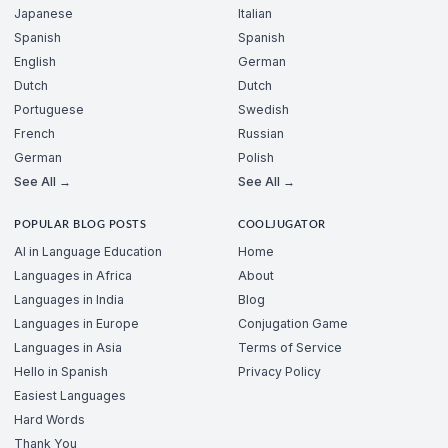
Japanese
Italian
Spanish
Spanish
English
German
Dutch
Dutch
Portuguese
Swedish
French
Russian
German
Polish
See All →
See All →
POPULAR BLOG POSTS
COOLJUGATOR
AI in Language Education
Home
Languages in Africa
About
Languages in India
Blog
Languages in Europe
Conjugation Game
Languages in Asia
Terms of Service
Hello in Spanish
Privacy Policy
Easiest Languages
Hard Words
Thank You