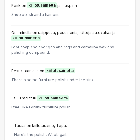
Kenkien
kiillotusainetta
ja hiuspinni.
Shoe polish and a hair pin.
On, minulla on saippuaa, pesusieniä, rättejä autovahaa ja
kiillotusainetta
.
I got soap and sponges and rags and carnauba wax and
polishing compound.
Pesualtaan alla on
kiillotusainetta
.
There's some furniture polish under the sink.
- Suu maistuu
kiillotusaineelta
.
I feel like I drank furniture polish.
- Tässä on kiillotusaine, Tepa.
- Here's the polish, Webbigail.