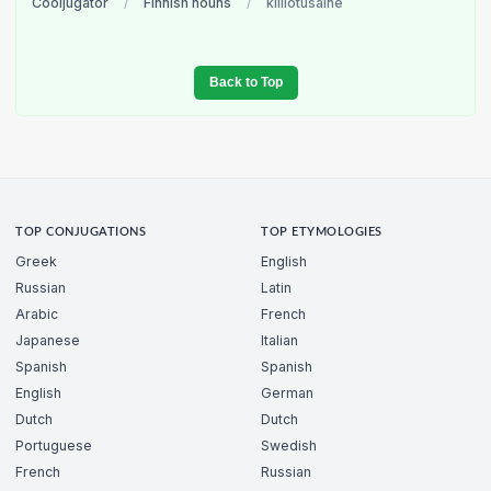
Cooljugator
/
Finnish nouns
/
kiillotusaine
Back to Top
TOP CONJUGATIONS
TOP ETYMOLOGIES
Greek
English
Russian
Latin
Arabic
French
Japanese
Italian
Spanish
Spanish
English
German
Dutch
Dutch
Portuguese
Swedish
French
Russian