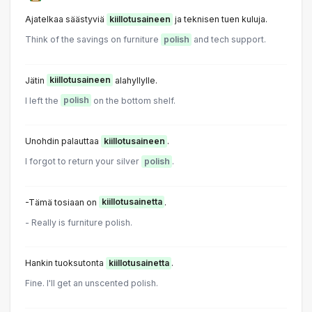
Ajatelkaa säästyviä
kiillotusaineen
ja teknisen tuen kuluja.
Think of the savings on furniture
polish
and tech support.
Jätin
kiillotusaineen
alahyllylle.
l left the
polish
on the bottom shelf.
Unohdin palauttaa
kiillotusaineen
.
I forgot to return your silver
polish
.
-Tämä tosiaan on
kiillotusainetta
.
- Really is furniture polish.
Hankin tuoksutonta
kiillotusainetta
.
Fine. I'll get an unscented polish.