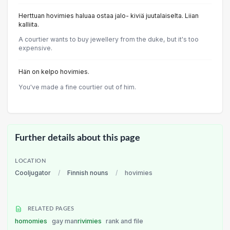
Herttuan hovimies haluaa ostaa jalo- kiviä juutalaiselta. Liian
kalliita.
A courtier wants to buy jewellery from the duke, but it's too
expensive.
Hän on kelpo hovimies.
You've made a fine courtier out of him.
Further details about this page
LOCATION
Cooljugator
/
Finnish nouns
/
hovimies
RELATED PAGES
homomies
gay man
rivimies
rank and file