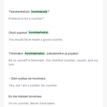
Teeskentelisin
hovimiestä
?
Pretend to be a courtier?
Olisit sopinut
hovimieheksi
.
You would have made a good courtier.
Ylimmäksi
hovimieheksi
, sukulaiseksi ja pojaksi.
Be as ourself in Denmark. Our chiefest courtier, cousin, and our
son.
- Olen sotilas en hovimies.
Yes, but I am a soldier. No courtier.
En ole mikään hovimies.
I'm no courtier. Never have been.