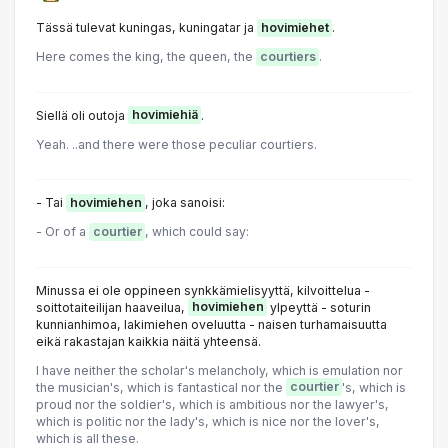
Tässä tulevat kuningas, kuningatar ja
hovimiehet
.
Here comes the king, the queen, the
courtiers
.
Siellä oli outoja
hovimiehiä
.
Yeah. ..and there were those peculiar courtiers.
- Tai
hovimiehen
, joka sanoisi:
- Or of a
courtier
, which could say:
Minussa ei ole oppineen synkkämielisyyttä, kilvoittelua -
soittotaiteilijan haaveilua,
hovimiehen
ylpeyttä - soturin
kunnianhimoa, lakimiehen oveluutta - naisen turhamaisuutta
eikä rakastajan kaikkia näitä yhteensä.
l have neither the scholar's melancholy, which is emulation nor
the musician's, which is fantastical nor the
courtier
's, which is
proud nor the soldier's, which is ambitious nor the lawyer's,
which is politic nor the lady's, which is nice nor the lover's,
which is all these.