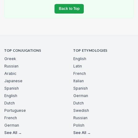
Back to Top
TOP CONJUGATIONS
TOP ETYMOLOGIES
Greek
English
Russian
Latin
Arabic
French
Japanese
Italian
Spanish
Spanish
English
German
Dutch
Dutch
Portuguese
Swedish
French
Russian
German
Polish
See All →
See All →