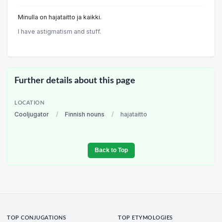
Minulla on hajataitto ja kaikki.
I have astigmatism and stuff.
Further details about this page
LOCATION
Cooljugator
/
Finnish nouns
/
hajataitto
Back to Top
TOP CONJUGATIONS
TOP ETYMOLOGIES