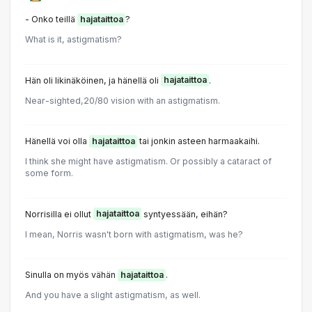
- Onko teillä
hajataittoa
?
What is it, astigmatism?
Hän oli likinäköinen, ja hänellä oli
hajataittoa
.
Near-sighted,20/80 vision with an astigmatism.
Hänellä voi olla
hajataittoa
tai jonkin asteen harmaakaihi.
I think she might have astigmatism. Or possibly a cataract of
some form.
Norrisilla ei ollut
hajataittoa
syntyessään, eihän?
I mean, Norris wasn't born with astigmatism, was he?
Sinulla on myös vähän
hajataittoa
.
And you have a slight astigmatism, as well.