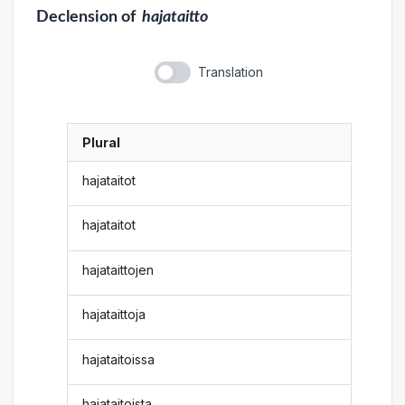
Declension
of
hajataitto
Translation
Plural
hajataitot
hajataitot
hajataittojen
hajataittoja
hajataitoissa
hajataitoista