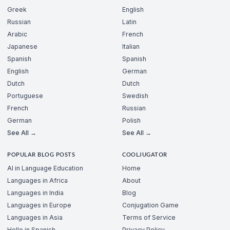
Greek
English
Russian
Latin
Arabic
French
Japanese
Italian
Spanish
Spanish
English
German
Dutch
Dutch
Portuguese
Swedish
French
Russian
German
Polish
See All →
See All →
POPULAR BLOG POSTS
COOLJUGATOR
AI in Language Education
Home
Languages in Africa
About
Languages in India
Blog
Languages in Europe
Conjugation Game
Languages in Asia
Terms of Service
Hello in Spanish
Privacy Policy