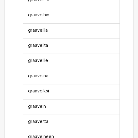
graaveihin
graaveilla
graaveilta
graaveille
graaveina
graaveiksi
graavein
graaveitta
graaveineen