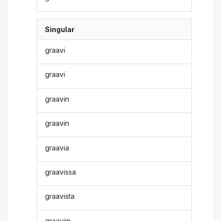
Singular
graavi
graavi
graavin
graavin
graavia
graavissa
graavista
graaviin