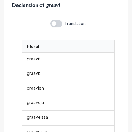
Declension
of
graavi
Translation
Plural
graavit
graavit
graavien
graaveja
graaveissa
graaveista