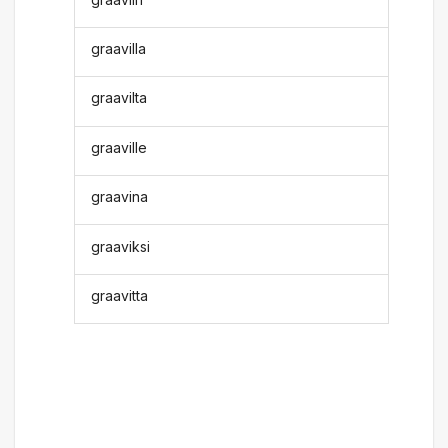
graavilla
graavilta
graaville
graavina
graaviksi
graavitta