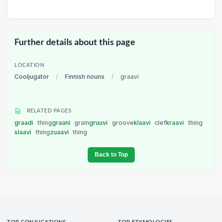
Further details about this page
LOCATION
Cooljugator
/
Finnish nouns
/
graavi
RELATED PAGES
graadi
thing
graani
grain
gruuvi
groove
klaavi
clef
kraavi
thing
slaavi
thing
zuaavi
thing
Back to Top