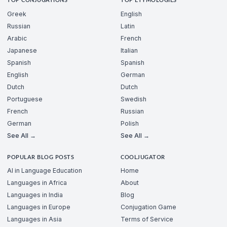
TOP CONJUGATIONS
TOP ETYMOLOGIES
Greek
English
Russian
Latin
Arabic
French
Japanese
Italian
Spanish
Spanish
English
German
Dutch
Dutch
Portuguese
Swedish
French
Russian
German
Polish
See All →
See All →
POPULAR BLOG POSTS
COOLJUGATOR
AI in Language Education
Home
Languages in Africa
About
Languages in India
Blog
Languages in Europe
Conjugation Game
Languages in Asia
Terms of Service