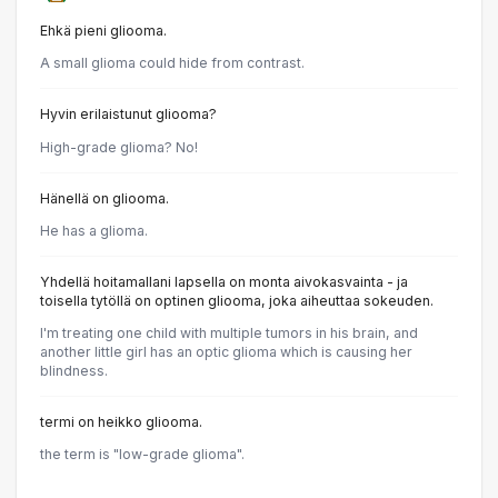
Ehkä pieni gliooma.
A small glioma could hide from contrast.
Hyvin erilaistunut gliooma?
High-grade glioma? No!
Hänellä on gliooma.
He has a glioma.
Yhdellä hoitamallani lapsella on monta aivokasvainta - ja
toisella tytöllä on optinen gliooma, joka aiheuttaa sokeuden.
I'm treating one child with multiple tumors in his brain, and
another little girl has an optic glioma which is causing her
blindness.
termi on heikko gliooma.
the term is "low-grade glioma".