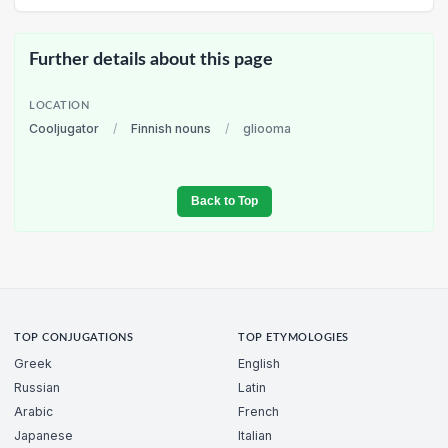
Further details about this page
LOCATION
Cooljugator
/
Finnish nouns
/
gliooma
Back to Top
TOP CONJUGATIONS
TOP ETYMOLOGIES
Greek
English
Russian
Latin
Arabic
French
Japanese
Italian