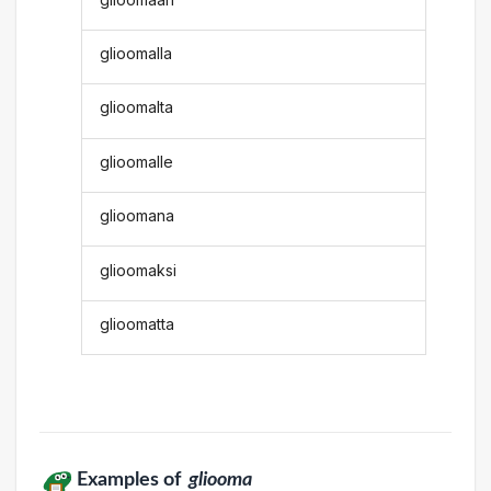
glioomalla
glioomalta
glioomalle
glioomana
glioomaksi
glioomatta
Examples of
gliooma