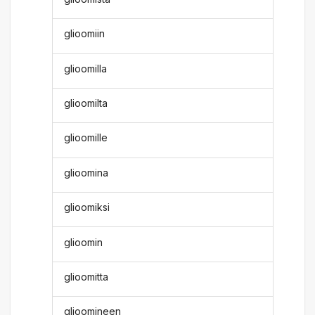
glioomiin
glioomilla
glioomilta
glioomille
glioomina
glioomiksi
glioomin
glioomitta
glioomineen