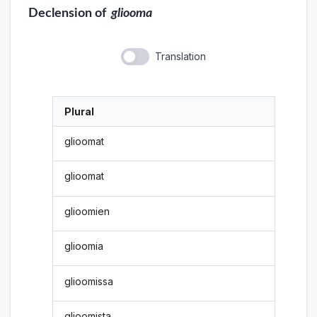
Declension
of
gliooma
Translation
Plural
glioomat
glioomat
glioomien
glioomia
glioomissa
glioomista