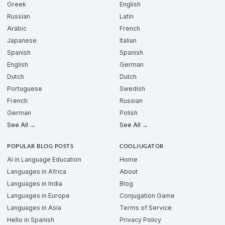
Greek
English
Russian
Latin
Arabic
French
Japanese
Italian
Spanish
Spanish
English
German
Dutch
Dutch
Portuguese
Swedish
French
Russian
German
Polish
See All →
See All →
POPULAR BLOG POSTS
COOLJUGATOR
AI in Language Education
Home
Languages in Africa
About
Languages in India
Blog
Languages in Europe
Conjugation Game
Languages in Asia
Terms of Service
Hello in Spanish
Privacy Policy