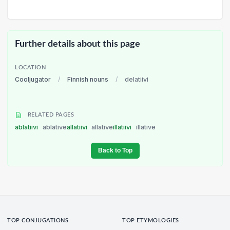
Further details about this page
LOCATION
Cooljugator
/
Finnish nouns
/
delatiivi
RELATED PAGES
ablatiivi
ablative
allatiivi
allative
illatiivi
illative
Back to Top
TOP CONJUGATIONS
TOP ETYMOLOGIES