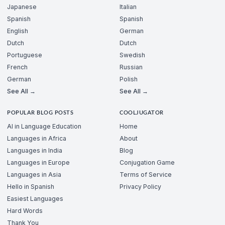
Japanese
Italian
Spanish
Spanish
English
German
Dutch
Dutch
Portuguese
Swedish
French
Russian
German
Polish
See All →
See All →
POPULAR BLOG POSTS
COOLJUGATOR
AI in Language Education
Home
Languages in Africa
About
Languages in India
Blog
Languages in Europe
Conjugation Game
Languages in Asia
Terms of Service
Hello in Spanish
Privacy Policy
Easiest Languages
Hard Words
Thank You