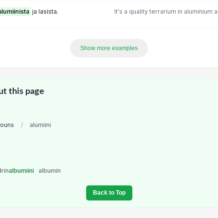
alumiinista
ja lasista.
It's a quality terrarium in aluminium 
Show more examples
ut this page
nouns
/
alumiini
drin
albumiini
albumin
Back to Top