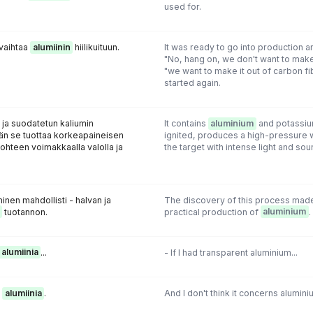
used for.
 vaihtaa
alumiinin
hiilikuituun.
It was ready to go into production a
"No, hang on, we don't want to make
"we want to make it out of carbon fi
started again.
ja suodatetun kaliumin
It contains
aluminium
and potassiu
ään se tuottaa korkeapaineisen
ignited, produces a high-pressure 
 kohteen voimakkaalla valolla ja
the target with intense light and sou
nen mahdollisti - halvan ja
The discovery of this process made 
tuotannon.
practical production of
aluminium
.
alumiinia
...
- If I had transparent aluminium...
n
alumiinia
.
And I don't think it concerns alumini