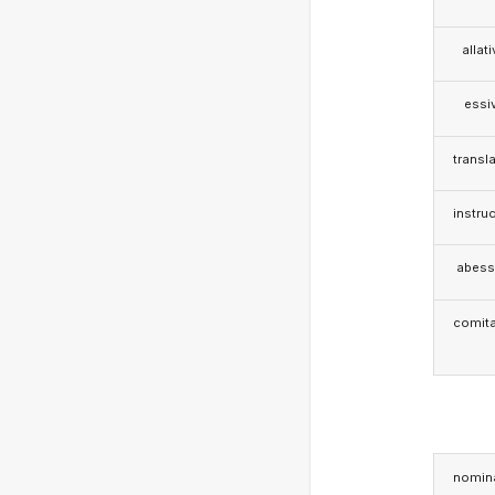
allat
essi
transla
instruc
abess
comita
nomina