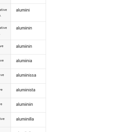
alumiini
tive
.
alumiinin
tive
.
alumiinin
ive
alumiinia
ive
alumiinissa
ive
alumiinista
ve
alumiiniin
ve
alumiinilla
ive