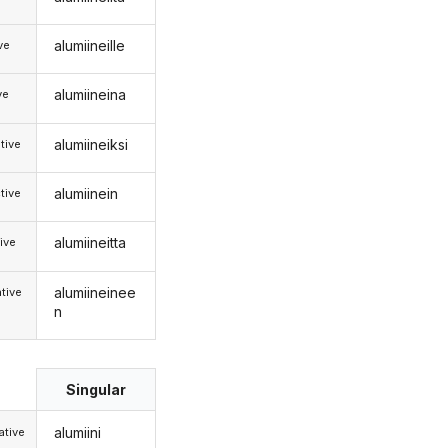
alumiineille
ive
alumiineina
ve
alumiineiksi
tive
alumiinein
tive
alumiineitta
ive
alumiineinee
tive
n
Singular
alumiini
tive