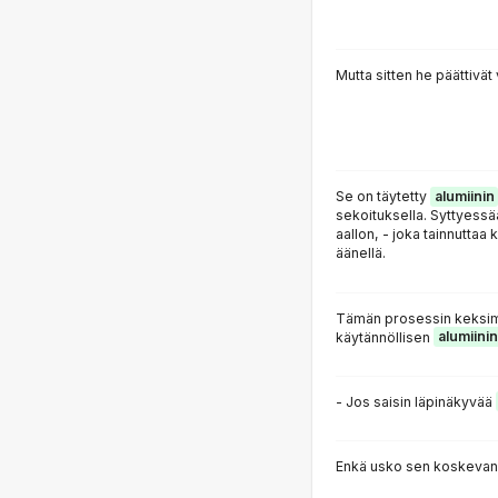
Mutta sitten he päättivät
Se on täytetty
alumiinin
sekoituksella. Syttyess
aallon, - joka tainnuttaa
äänellä.
Tämän prosessin keksimi
käytännöllisen
alumiinin
- Jos saisin läpinäkyvää
Enkä usko sen koskeva