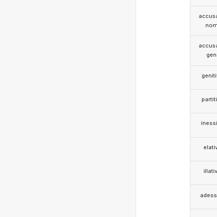
accusa
nom
accusa
gen
genit
partit
iness
elati
illati
adess