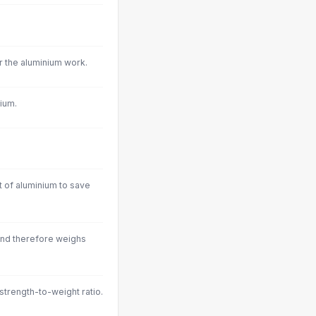
r the aluminium work.
ium.
 of aluminium to save
and therefore weighs
strength-to-weight ratio.