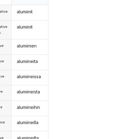
alumiinit
tive
alumiinit
tive
.
alumiinien
ive
alumiineita
ive
alumiineissa
ive
alumiineista
ve
alumiineihin
ve
alumiineilla
ive
alumiineilta
ive