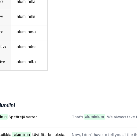
alumiinilta
ive
alumiinille
ive
alumiinina
ve
alumiiniksi
tive
alumiinitta
ive
lumiini
inin
Spitfirejä varten.
That's
aluminium
. We always take t
kaikkia
alumiinin
käyttötarkoituksia.
Now, I don't have to tell you all the 