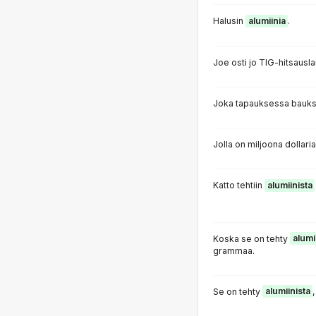
Halusin
alumiinia
.
Joe osti jo TIG-hitsausl
Joka tapauksessa bauksi
Jolla on miljoona dollari
Katto tehtiin
alumiinista
Koska se on tehty
alumi
grammaa.
Se on tehty
alumiinista