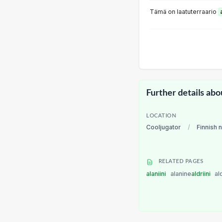
Tämä on laatuterraario
Further details abo
LOCATION
Cooljugator
/
Finnish 
RELATED PAGES
alaniini
alanine
aldriini
al