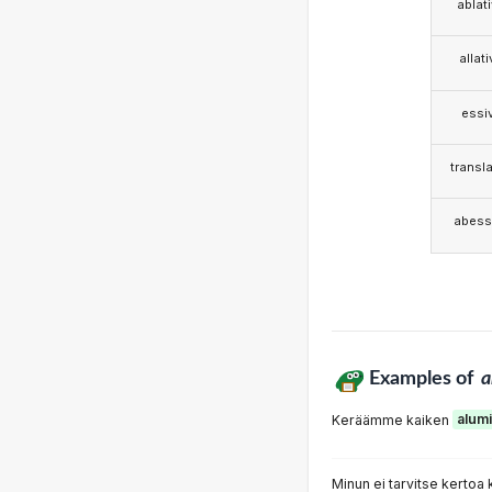
ablat
allat
essi
transla
abess
Examples of
a
Keräämme kaiken
alumi
Minun ei tarvitse kertoa 