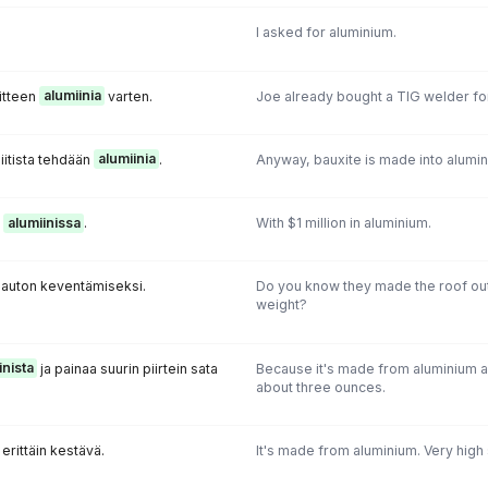
I asked for aluminium.
aitteen
alumiinia
varten.
Joe already bought a TIG welder fo
itista tehdään
alumiinia
.
Anyway, bauxite is made into alumin
a
alumiinissa
.
With $1 million in aluminium.
auton keventämiseksi.
Do you know they made the roof out
weight?
inista
ja painaa suurin piirtein sata
Because it's made from aluminium 
about three ounces.
, erittäin kestävä.
It's made from aluminium. Very high 