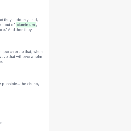
nd they suddenly said,
 it out of
aluminium
,
bre." And then they
m perchlorate that, when
wave that will overwhelm
nd.
possible... the cheap,
um.