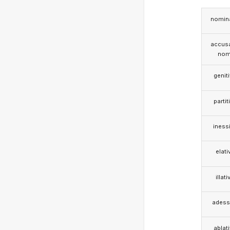
nomina
accusa
nom
genit
partit
iness
elati
illati
adess
ablat