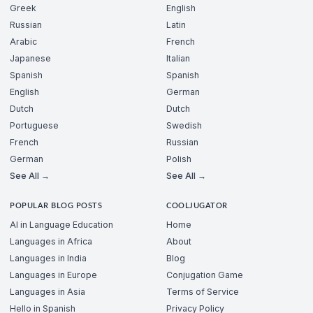
Greek
English
Russian
Latin
Arabic
French
Japanese
Italian
Spanish
Spanish
English
German
Dutch
Dutch
Portuguese
Swedish
French
Russian
German
Polish
See All →
See All →
POPULAR BLOG POSTS
COOLJUGATOR
AI in Language Education
Home
Languages in Africa
About
Languages in India
Blog
Languages in Europe
Conjugation Game
Languages in Asia
Terms of Service
Hello in Spanish
Privacy Policy