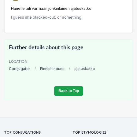
Hänelle tuli varmaan jonkinlainen ajatuskatko.
I guess she bIacked-out, or something.
Further details about this page
LOCATION
Cooljugator
/
Finnish nouns
/
ajatuskatko
Back to Top
TOP CONJUGATIONS
TOP ETYMOLOGIES