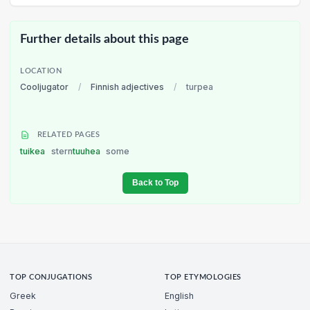
Further details about this page
LOCATION
Cooljugator
/
Finnish adjectives
/
turpea
RELATED PAGES
tuikea
stern
tuuhea
some
Back to Top
TOP CONJUGATIONS
TOP ETYMOLOGIES
Greek
English