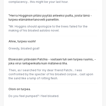
complacency... this might be your last hour.
"Herra Hogginsin pitäisi pyytää anteeksi puilta, joista tämä -
turpea elämänkertanovelli painettiin.
"Mr. Hoggins should apologize to the trees failed for the
making of his bloated autobio novel.
Ahne, turpea vuohi!
Greedy, bloated goat!
Etsiessäni ystävääni Patchia - vastaani tuli sen turpea ruumis, -
joka virui rantapenkalla kuin mätänevä liha.
Then, as I searched for my dear friend Patchi... I was
confronted by the specter of his bloated corpse... cast upon
the sand like a lump of rotting ﬂesh.
Oloni on turpea.
Do you feel pumped? I feel bloated.