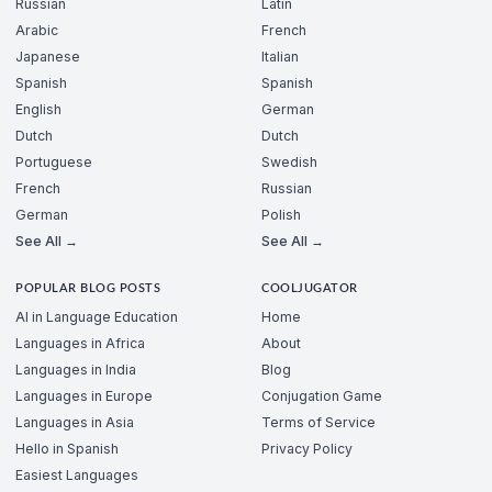
Russian
Latin
Arabic
French
Japanese
Italian
Spanish
Spanish
English
German
Dutch
Dutch
Portuguese
Swedish
French
Russian
German
Polish
See All →
See All →
POPULAR BLOG POSTS
COOLJUGATOR
AI in Language Education
Home
Languages in Africa
About
Languages in India
Blog
Languages in Europe
Conjugation Game
Languages in Asia
Terms of Service
Hello in Spanish
Privacy Policy
Easiest Languages