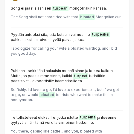
Song ei jaa riisiään sen
turpean
mongolirakin kanssa.
The Song shall not share rice with that
bloated
Mongolian cur.
Pyydän anteeksi sitä, että kutsuin vaimoanne
turpeaksi
pahkasiaksi. Ja toivon hyvää päivänjatkoa.
I apologize for calling your wife a bloated warthog, and I bid
you good day.
Puhtaan itsekkäästi haluaisin mennä sinne ja kokea kaiken.
Mutta jos pääsisimme sinne, kaikki
turpeat
turistitkin
pääsisivät - eksoottisille häämatkoilleen.
Selfishly, I'd love to go, I'd love to experience it, but if we got
to go, so would
bloated
tourists who want to make that a
honeymoon.
Te töllistelevät elukat. Te, jotka istutte
turpeina
ja itseenne
tyytyväisinä - tämä voi olla viimeinen hetkenne.
You there, gaping like cattle... and you, bloated with