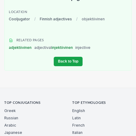
LOCATION
Cooljugator
/
Finnish adjectives
/
objektiivinen
RELATED PAGES
adjektiivinen
adjectival
injektiivinen
injective
Back to Top
TOP CONJUGATIONS
TOP ETYMOLOGIES
Greek
English
Russian
Latin
Arabic
French
Japanese
Italian