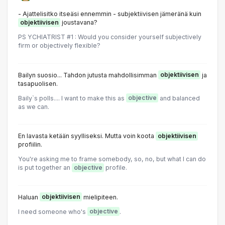
- Ajattelisitko itseäsi ennemmin - subjektiivisen jämeränä kuin
objektiivisen
joustavana?
PS YCHlATRlST #1 : Would you consider yourself subjectively
firm or objectively flexible?
Bailyn suosio... Tahdon jutusta mahdollisimman
objektiivisen
ja
tasapuolisen.
Baily`s polls.... l want to make this as
objective
and balanced
as we can.
En lavasta ketään syylliseksi. Mutta voin koota
objektiivisen
profiilin.
You're asking me to frame somebody, so, no, but what I can do
is put together an
objective
profile.
Haluan
objektiivisen
mielipiteen.
I need someone who's
objective
.