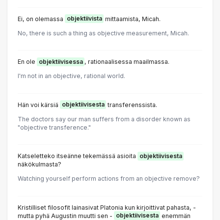
Ei, on olemassa
objektiivista
mittaamista, Micah.
No, there is such a thing as objective measurement, Micah.
En ole
objektiivisessa
, rationaalisessa maailmassa.
I'm not in an objective, rational world.
Hän voi kärsiä
objektiivisesta
transferenssista.
The doctors say our man suffers from a disorder known as
"objective transference."
Katseletteko itseänne tekemässä asioita
objektiivisesta
näkökulmasta?
Watching yourself perform actions from an objective remove?
Kristilliset filosofit lainasivat Platonia kun kirjoittivat pahasta, -
mutta pyhä Augustin muutti sen -
objektiivisesta
enemmän