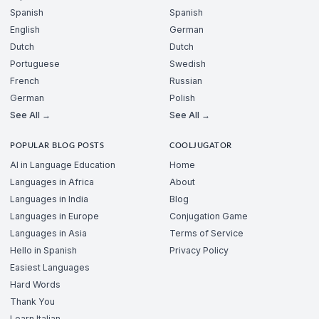
Spanish
Spanish
English
German
Dutch
Dutch
Portuguese
Swedish
French
Russian
German
Polish
See All →
See All →
POPULAR BLOG POSTS
COOLJUGATOR
AI in Language Education
Home
Languages in Africa
About
Languages in India
Blog
Languages in Europe
Conjugation Game
Languages in Asia
Terms of Service
Hello in Spanish
Privacy Policy
Easiest Languages
Hard Words
Thank You
Learn Italian