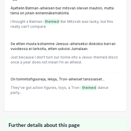
Ajattelin Batman-aiheisen bar mitsvan olevan mauton, mutta
tämä on jotain ennennäkemätöntä.
I thought a Batman-
themed
Bar Mitzvah was tacky, but this
really can't compare.
Se etten muuta kotiamme Jeesus-aiheiseksi diskoksi kerran
vuodessa ei tarkoita, etten uskoisi Jumalaan.
Just because I don't turn our home into a Jesus-themed disco
once a year does not mean I'm an atheist.
On toimintafiguureja, leluja, Tron-aiheiset tanssiaiset...
They've got action figures, toys, a Tron-
themed
dance
party...
Further details about this page