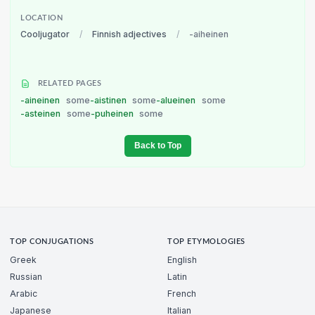
LOCATION
Cooljugator
/
Finnish adjectives
/
-aiheinen
RELATED PAGES
-aineinen
some
-aistinen
some
-alueinen
some
-asteinen
some
-puheinen
some
Back to Top
TOP CONJUGATIONS
TOP ETYMOLOGIES
Greek
English
Russian
Latin
Arabic
French
Japanese
Italian