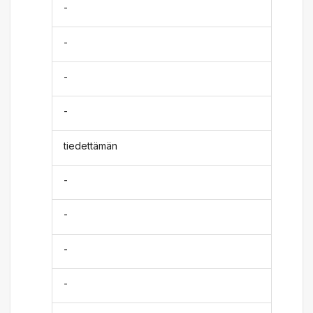
-
-
-
-
tiedettämän
-
-
-
-