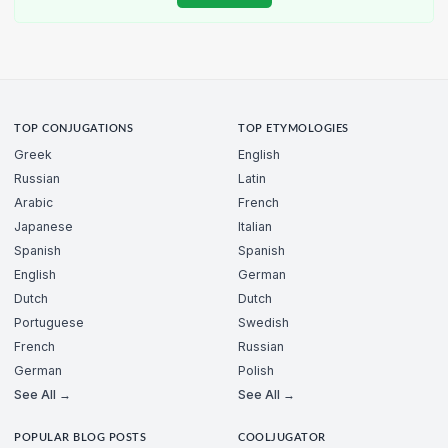
TOP CONJUGATIONS
TOP ETYMOLOGIES
Greek
English
Russian
Latin
Arabic
French
Japanese
Italian
Spanish
Spanish
English
German
Dutch
Dutch
Portuguese
Swedish
French
Russian
German
Polish
See All →
See All →
POPULAR BLOG POSTS
COOLJUGATOR