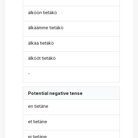
älköön tietäkö
älkäämme tietäkö
älkää tietäkö
älkööt tietäkö
-
Potential negative tense
en tietäne
et tietäne
ei tietäne