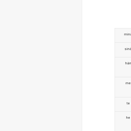
min
sin
hä
me
te
he