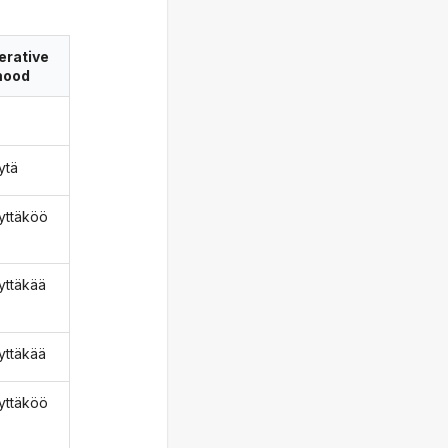
erative
ood
lytä
lyttäköö
lyttäkää
lyttäkää
lyttäköö