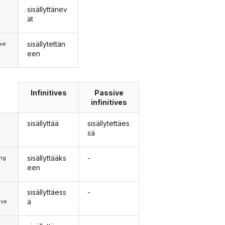
sisällyttänev
ät
sisällytettän
ve
een
Infinitives
Passive
infinitives
sisällyttää
sisällytettäes
sä
sisällyttääks
-
ong
een
sisällyttäess
-
d
ä
ive