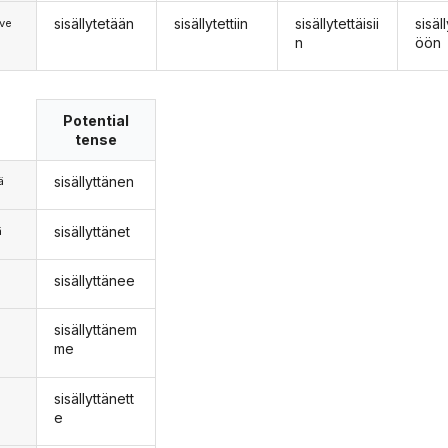
sisällytetään
sisällytettiin
sisällytettäisii
sisäl
ve
n
öön
Potential
tense
sisällyttänen
ä
sisällyttänet
ä
sisällyttänee
n
sisällyttänem
me
sisällyttänett
e