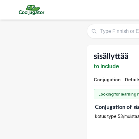
sisällyttää
to include
Conjugation
Detail
Looking for learning
Conjugation
of
si
kotus type 53/muistaa,