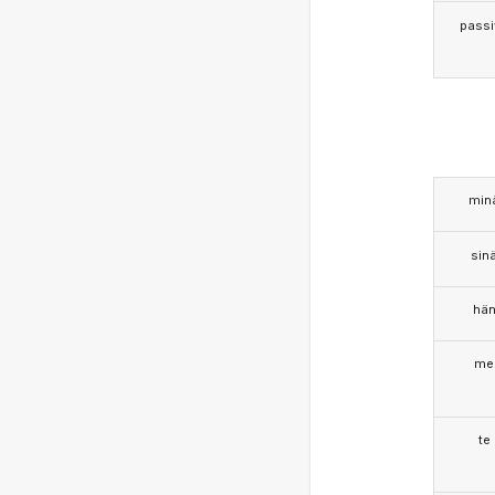
passi
min
sin
hä
me
te