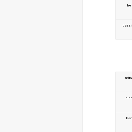
he
passi
min
sin
hä