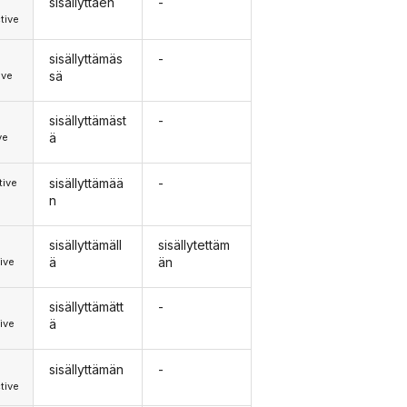
sisällyttäen
-
d
tive
sisällyttämäs
-
d
sä
ive
sisällyttämäst
-
ä
ve
sisällyttämää
-
tive
n
sisällyttämäll
sisällytettäm
ä
än
ive
sisällyttämätt
-
ä
ive
sisällyttämän
-
tive