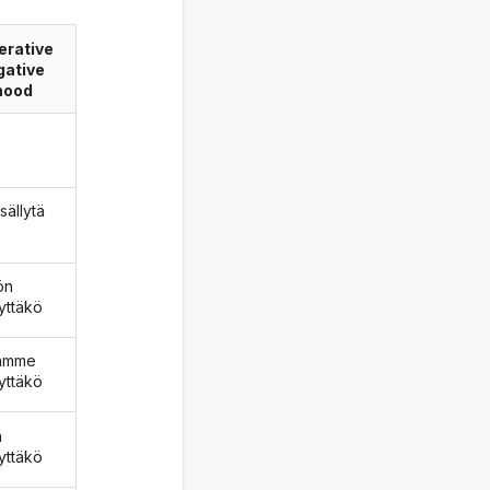
erative
gative
ood
isällytä
ön
lyttäkö
äämme
lyttäkö
ä
lyttäkö