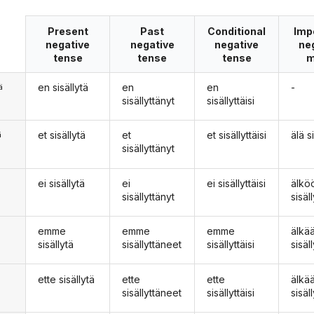
Present
Past
Conditional
Imp
negative
negative
negative
ne
tense
tense
tense
m
en sisällytä
en
en
-
ä
sisällyttänyt
sisällyttäisi
et sisällytä
et
et sisällyttäisi
älä s
ä
sisällyttänyt
ei sisällytä
ei
ei sisällyttäisi
älkö
n
sisällyttänyt
sisäl
emme
emme
emme
älk
sisällytä
sisällyttäneet
sisällyttäisi
sisäl
ette sisällytä
ette
ette
älkä
sisällyttäneet
sisällyttäisi
sisäl