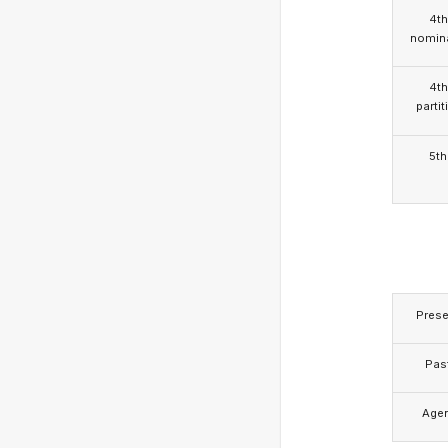
4th
nomina
4th
partit
5th
Prese
Pas
Age