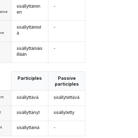
sisällyttämin
-
en
tive
sisällyttämist
-
ä
ive
sisällyttämäis
-
illään
Participles
Passive
participles
sisällyttävä
sisällytettävä
nt
sisällyttänyt
sisällytetty
t
sisällyttämä
-
nt