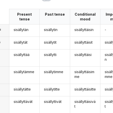
Present
Past tense
Conditional
Imp
tense
mood
m
sisällytän
sisällytin
sisällyttäisin
-
ä
sisällytät
sisällytit
sisällyttäisit
sisäl
ä
sisällyttää
sisällytti
sisällyttäisi
sisäl
n
n
sisällytämme
sisällytimme
sisällyttäisim
sisäl
me
mme
sisällytätte
sisällytitte
sisällyttäisitte
sisäl
sisällyttävät
sisällyttivät
sisällyttäisivä
sisäl
t
t