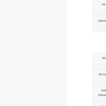
he
passi
1st
1st l
2n
iness