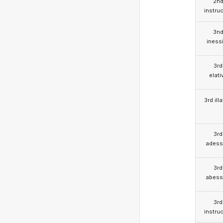
2n
instruc
3n
iness
3rd
elati
3rd illa
3rd
adess
3rd
abess
3rd
instruc