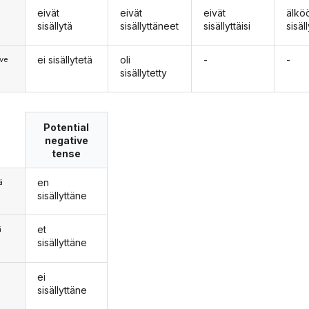
eivät
eivät
eivät
älkö
sisällytä
sisällyttäneet
sisällyttäisi
sisäl
ei sisällytetä
oli
-
-
ve
sisällytetty
Potential
negative
tense
en
ä
sisällyttäne
et
ä
sisällyttäne
ei
n
sisällyttäne