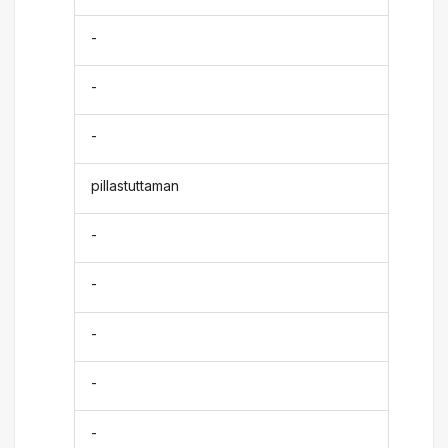
-
-
-
pillastuttaman
-
-
-
-
-