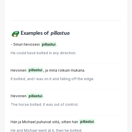
Examples of
pillastua
- Sinun hevosesi
pillastui
.
He could have bolted in any direction.
Hevonen
pillastui
, ja minä roikuin mukana.
It bolted, and I was on it and falling off the edge.
Hevonen
pillastui
.
The horse bolted. It was out of control.
Hän ja Michael puhuivat siitä, sitten hän
pillastui
.
He and Michael went at it, then he bolted.