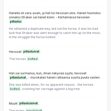
Hänellä oli vara-avain, ja hän toi hevosen ulos. Hänen huonoksi
onneksi Straker sai hänet kiinni. - Kärhämässä hevonen
pillastui
.
He obtained a duplicate key, led out the horse, it was his bad
luck that Straker was alert enough to catch him up on the moor,
in the struggle the horse bolted.
Hevoset
pillastuivat
.
The horses
bolted
.
Hän sai surmansa, kun, ilman näkyvää syytä, hevoset
pillastuivat
, - murskaten hänen rattaansa suurta puuta vasten.
She was killed when, for no apparent reason... the horses
bolted
, crashing her carriage against a big tree.
Muulit
pillastuisivat
.
The mules
would bolt
.