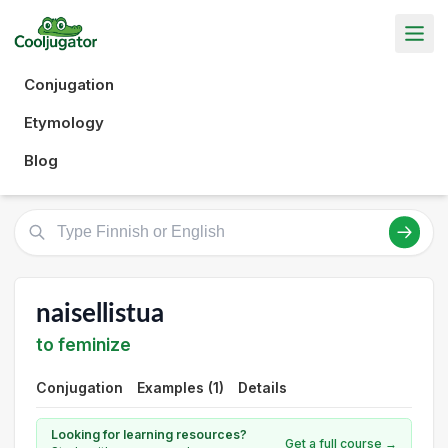
Conjugation
Etymology
Blog
naisellistua
to feminize
Conjugation
Examples (1)
Details
Looking for learning resources?
Get a full course →