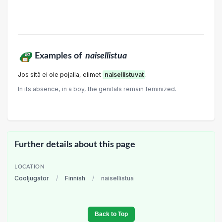
Examples of
naisellistua
Jos sitä ei ole pojalla, elimet
naisellistuvat
.
In its absence, in a boy, the genitals remain feminized.
Further details about this page
LOCATION
Cooljugator
/
Finnish
/
naisellistua
Back to Top