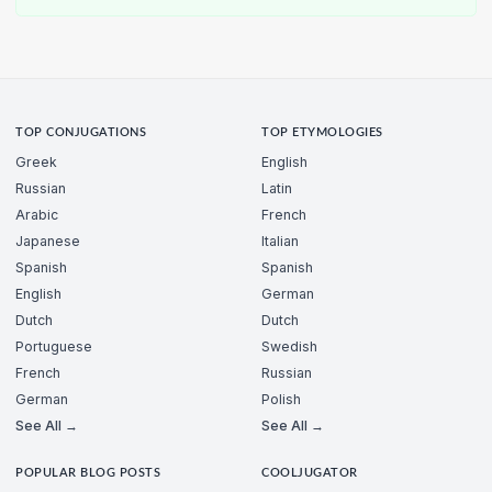
TOP CONJUGATIONS
TOP ETYMOLOGIES
Greek
English
Russian
Latin
Arabic
French
Japanese
Italian
Spanish
Spanish
English
German
Dutch
Dutch
Portuguese
Swedish
French
Russian
German
Polish
See All →
See All →
POPULAR BLOG POSTS
COOLJUGATOR