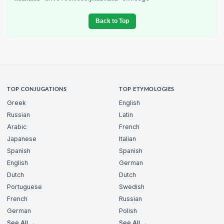
Back to Top
TOP CONJUGATIONS
TOP ETYMOLOGIES
Greek
English
Russian
Latin
Arabic
French
Japanese
Italian
Spanish
Spanish
English
German
Dutch
Dutch
Portuguese
Swedish
French
Russian
German
Polish
See All →
See All →