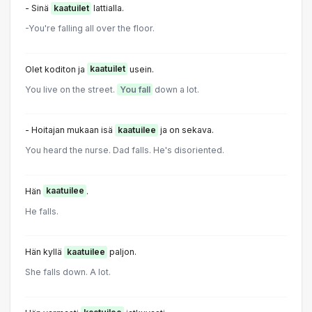
- Sinä
kaatuilet
lattialla.
-You're falling all over the floor.
Olet koditon ja
kaatuilet
usein.
You live on the street.
You fall
down a lot.
- Hoitajan mukaan isä
kaatuilee
ja on sekava.
You heard the nurse. Dad falls. He's disoriented.
Hän
kaatuilee
.
He falls.
Hän kyllä
kaatuilee
paljon.
She falls down. A lot.