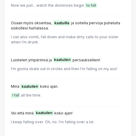
Now we just... watch the dominoes begin
to fall
.
Osaan myös oksentaa,
kaatuilla
ja soitella pervoja puheluita
siskollesi humalassa.
I can also vomit, fall down and make dirty calls to your sister
when I'm drunk.
Luistelen ympäriinsä ja
kaatuilen
persaukselleni!
I'm gonna skate out in circles and then I'm falling on my ass!
Minä
kaatuilen
koko ajan.
I fall
all the time.
Voi että minä
kaatuilen
koko ajan!
I keep falling over. Oh, no. I'm falling over a lot.