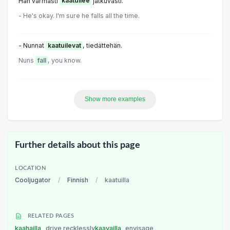
Hän varmasti
kaatuilee
jatkuvasti.
- He's okay. I'm sure he falls all the time.
- Nunnat
kaatuilevat
, tiedättehän.
Nuns
fall
, you know.
Show more examples
Further details about this page
LOCATION
Cooljugator
/
Finnish
/
kaatuilla
RELATED PAGES
kaahailla
drive recklessly
kaavailla
envisage