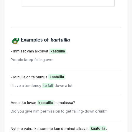
Examples of
kaatuilla
- Ihmiset vain alkoivat
kaatuilla
.
People keep falling over.
- Minulla on taipumus
kaatuilla
.
I have a tendency
to fall
down a lot.
Annoitko luvan
kaatuilla
humalassa?
Did you give him permission to get falling-down drunk?
Nyt me vain... katsomme kun dominot alkavat
kaatuilla
.