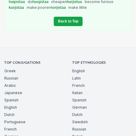
huipistaa
do
huojistaa
cheapen
hurjistua
become furious
kurjistaa
make poorer
norjistaa
make lithe
Back to Top
TOP CONJUGATIONS
TOP ETYMOLOGIES
Greek
English
Russian
Latin
Arabic
French
Japanese
Italian
Spanish
Spanish
English
German
Dutch
Dutch
Portuguese
Swedish
French
Russian