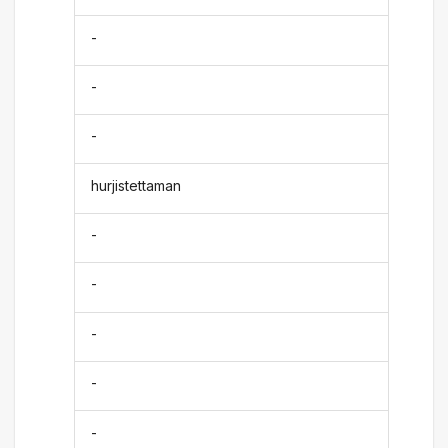
-
-
-
hurjistettaman
-
-
-
-
-