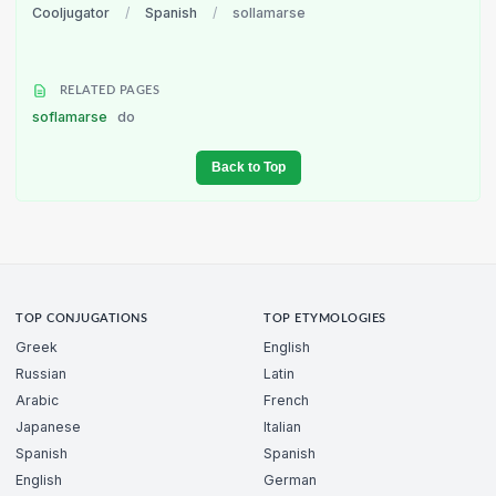
Cooljugator
/
Spanish
/
sollamarse
RELATED PAGES
soflamarse
do
Back to Top
TOP CONJUGATIONS
TOP ETYMOLOGIES
Greek
English
Russian
Latin
Arabic
French
Japanese
Italian
Spanish
Spanish
English
German