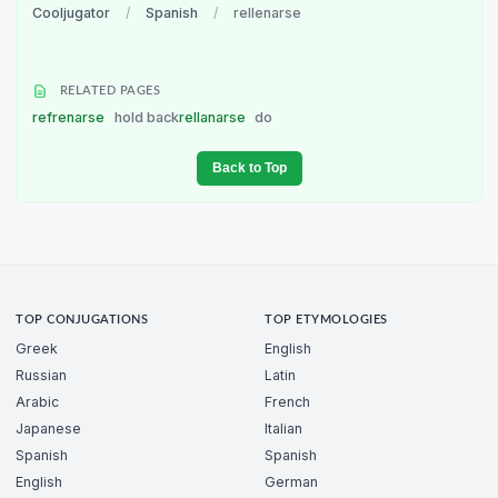
Cooljugator
/
Spanish
/
rellenarse
RELATED PAGES
refrenarse
hold back
rellanarse
do
Back to Top
TOP CONJUGATIONS
TOP ETYMOLOGIES
Greek
English
Russian
Latin
Arabic
French
Japanese
Italian
Spanish
Spanish
English
German