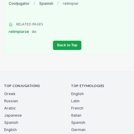
Cooljugator
/
Spanish
/
relimpiar
RELATED PAGES
relimpiarse
do
Back to Top
TOP CONJUGATIONS
TOP ETYMOLOGIES
Greek
English
Russian
Latin
Arabic
French
Japanese
Italian
Spanish
Spanish
English
German