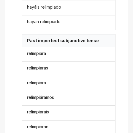
hayáis relimpiado
hayan relimpiado
Past imperfect subjunctive tense
relimpiara
relimpiaras
relimpiara
relimpiáramos
relimpiarais
relimpiaran