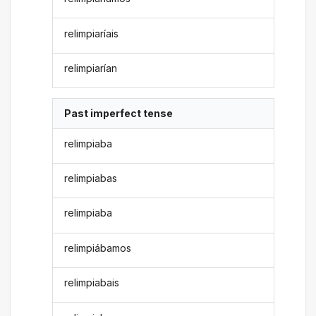
relimpiaríais
relimpiarían
Past imperfect tense
relimpiaba
relimpiabas
relimpiaba
relimpiábamos
relimpiabais