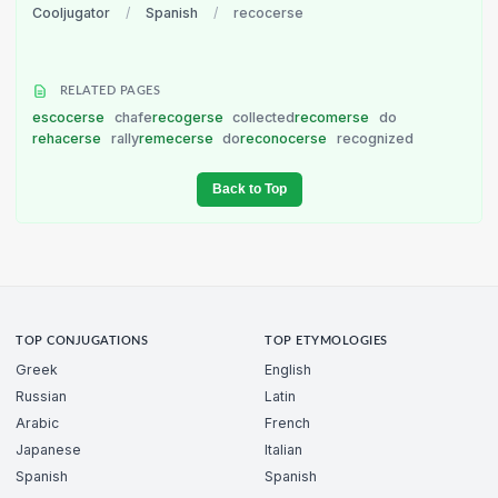
Cooljugator
/
Spanish
/
recocerse
RELATED PAGES
escocerse
chafe
recogerse
collected
recomerse
do
rehacerse
rally
remecerse
do
reconocerse
recognized
Back to Top
TOP CONJUGATIONS
TOP ETYMOLOGIES
Greek
English
Russian
Latin
Arabic
French
Japanese
Italian
Spanish
Spanish