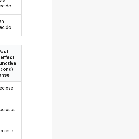
ecido
án
ecido
Past
erfect
unctive
econd)
ense
eciese
ecieses
eciese