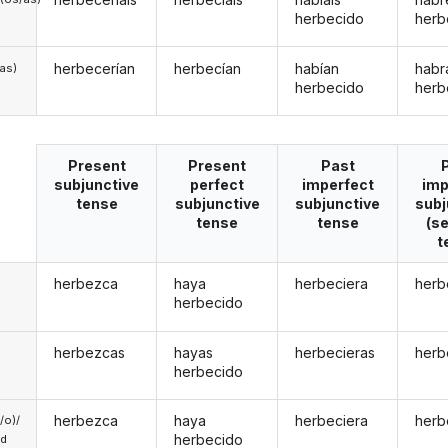
herbecido
herb
herbecerían
herbecían
habían
habr
/as)
herbecido
herb
Present
Present
Past
subjunctive
perfect
imperfect
imp
tense
subjunctive
subjunctive
subj
tense
tense
(s
t
herbezca
haya
herbeciera
herb
herbecido
herbezcas
hayas
herbecieras
herb
herbecido
herbezca
haya
herbeciera
herb
a/o)/
herbecido
ed