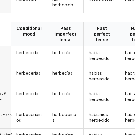
herbecido
Conditional
Past
Past
F
mood
imperfect
perfect
pe
tense
tense
t
herbecería
herbecía
había
habr
herbecido
herb
herbecerías
herbecías
habías
habr
herbecido
herb
herbecería
herbecía
había
habr
a/o)/
herbecido
herb
ed
herbeceríam
herbecíamo
habíamos
hab
(os/as)
os
s
herbecido
herb
herbeceríais
herbecíais
habíais
habr
(os/as)