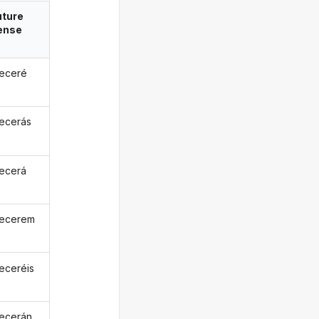
uture
ense
eceré
ecerás
ecerá
becerem
eceréis
ecerán