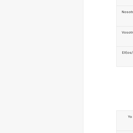
Nosotr
Vosotr
Ell(os
Yo