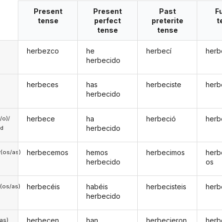
Present
Present
Past
F
tense
perfect
preterite
t
tense
tense
herbezco
he
herbecí
herb
herbecido
herbeces
has
herbeciste
herb
herbecido
herbece
ha
herbeció
herb
a/o)/
herbecido
ed
herbecemos
hemos
herbecimos
her
(os/as)
herbecido
os
herbecéis
habéis
herbecisteis
herb
(os/as)
herbecido
herbecen
han
herbecieron
herb
/as)