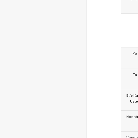
Yo
Tu
Él/ell(
Ust
Nosotr
Vosotr