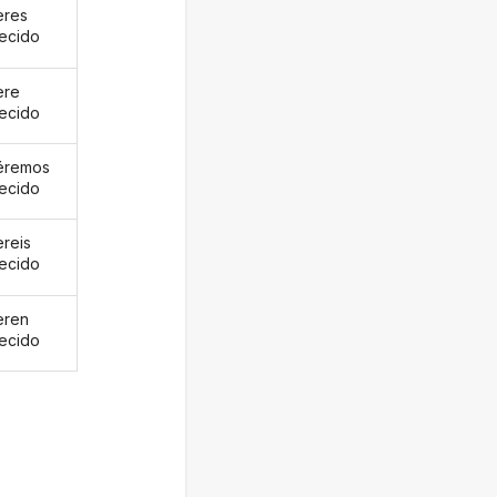
eres
ecido
ere
ecido
éremos
ecido
ereis
ecido
eren
ecido