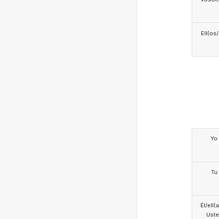
Ell(os
Yo
Tu
Él/ell(
Ust