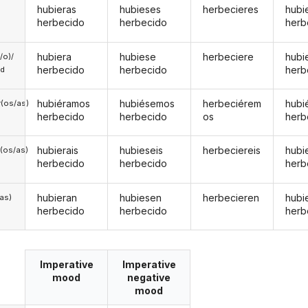
hubieras
hubieses
herbecieres
hubi
herbecido
herbecido
herb
hubiera
hubiese
herbeciere
hubi
a/o)/
herbecido
herbecido
herb
ed
hubiéramos
hubiésemos
herbeciérem
hubi
(os/as)
herbecido
herbecido
os
herb
hubierais
hubieseis
herbeciereis
hubi
(os/as)
herbecido
herbecido
herb
hubieran
hubiesen
herbecieren
hubi
/as)
herbecido
herbecido
herb
Imperative
Imperative
mood
negative
mood