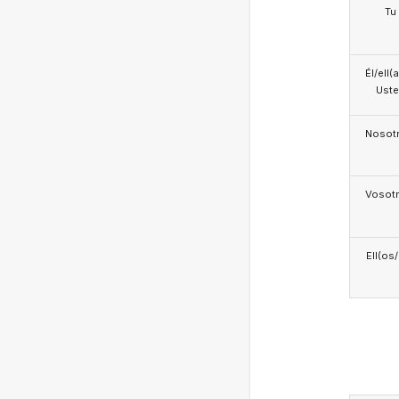
Tu
Él/ell(
Ust
Nosotr
Vosotr
Ell(os