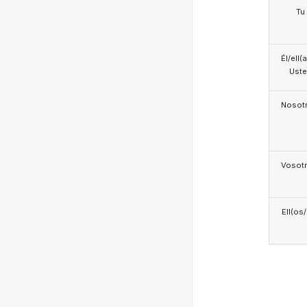
Tu
Él/ell(
Ust
Nosotr
Vosotr
Ell(os