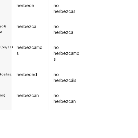
herbece
no
herbezcas
herbezca
no
a/o)/
herbezca
ed
herbezcamo
no
(os/as)
s
herbezcamo
s
herbeced
no
(os/as)
herbezcáis
herbezcan
no
/as)
herbezcan