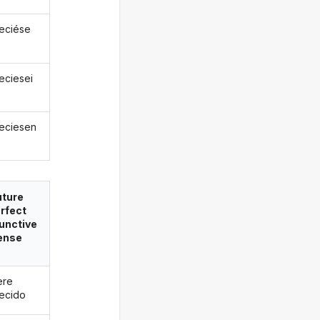
eciése
eciesei
eciesen
uture
rfect
unctive
ense
ere
ecido