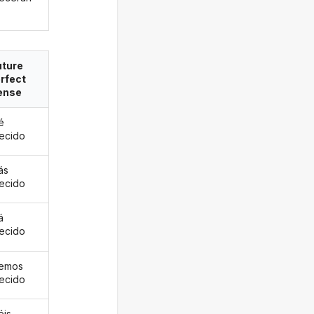
uture
rfect
ense
é
ecido
ás
ecido
á
ecido
remos
ecido
éis