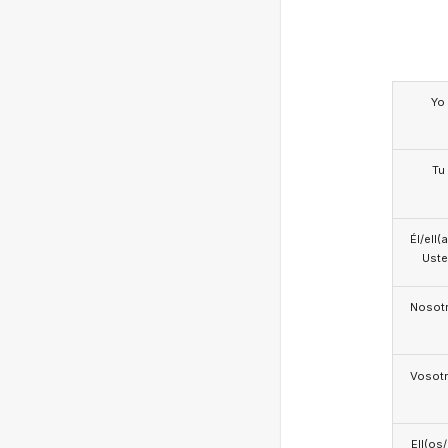
Yo
Tu
Él/ell(
Ust
Nosotr
Vosotr
Ell(os