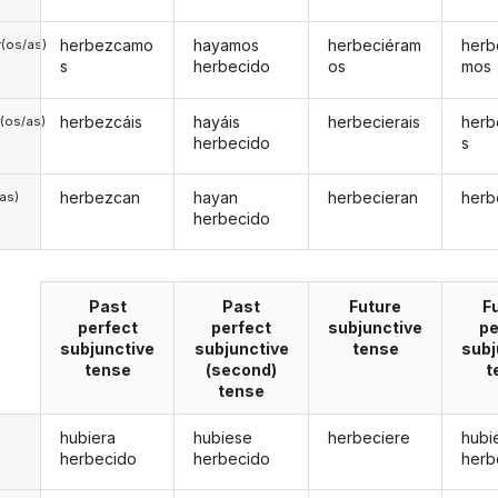
herbezcamo
hayamos
herbeciéram
herb
(os/as)
s
herbecido
os
mos
herbezcáis
hayáis
herbecierais
herb
(os/as)
herbecido
s
herbezcan
hayan
herbecieran
herb
/as)
herbecido
Past
Past
Future
F
perfect
perfect
subjunctive
pe
subjunctive
subjunctive
tense
subj
tense
(second)
t
tense
hubiera
hubiese
herbeciere
hubi
herbecido
herbecido
herb