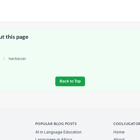
ut this page
/
herbecer
Back to Top
POPULAR BLOG POSTS
COOLJUGATO
AI in Language Education
Home
Languages in Africa
About