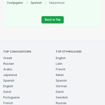
Cooljugator
/
Spanish
/
heparinizar
Back to Top
TOP CONJUGATIONS
TOP ETYMOLOGIES
Greek
English
Russian
Latin
Arabic
French
Japanese
Italian
Spanish
Spanish
English
German
Dutch
Dutch
Portuguese
Swedish
French
Russian