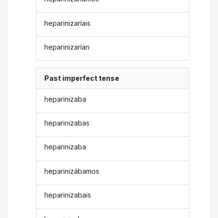
heparinizaríais
heparinizarían
Past imperfect tense
heparinizaba
heparinizabas
heparinizaba
heparinizábamos
heparinizabais