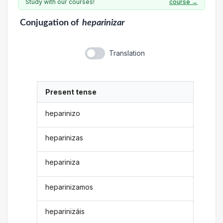
Study with our courses!
course →
Conjugation
of
heparinizar
Translation
Present tense
heparinizo
heparinizas
hepariniza
heparinizamos
heparinizáis