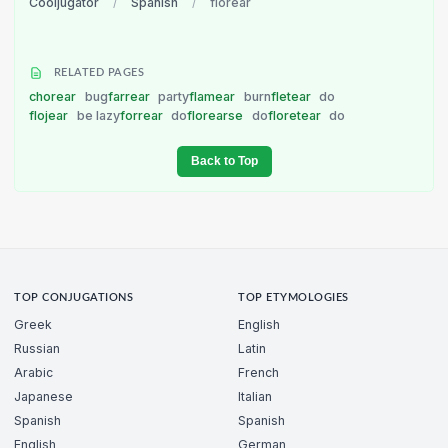
Cooljugator
/
Spanish
/
florear
RELATED PAGES
chorear
bug
farrear
party
flamear
burn
fletear
do
flojear
be lazy
forrear
do
florearse
do
floretear
do
Back to Top
TOP CONJUGATIONS
TOP ETYMOLOGIES
Greek
English
Russian
Latin
Arabic
French
Japanese
Italian
Spanish
Spanish
English
German