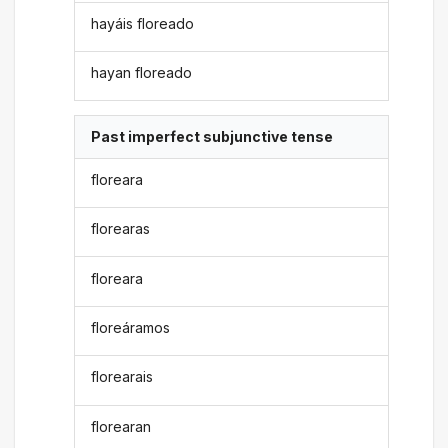
hayáis floreado
hayan floreado
Past imperfect subjunctive tense
floreara
florearas
floreara
floreáramos
florearais
florearan