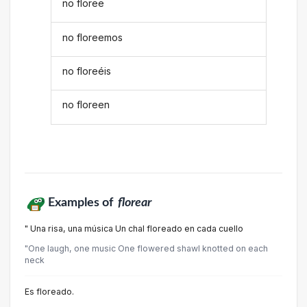
no floree
no floreemos
no floreéis
no floreen
Examples of
florear
" Una risa, una música Un chal floreado en cada cuello
"One laugh, one music One flowered shawl knotted on each
neck
Es floreado.