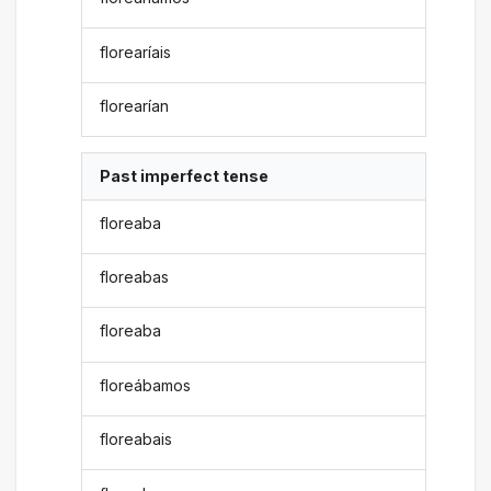
florearíais
florearían
Past imperfect tense
floreaba
floreabas
floreaba
floreábamos
floreabais