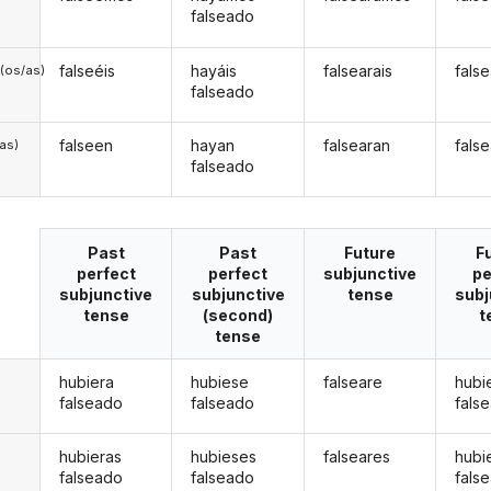
falseado
falseéis
hayáis
falsearais
fals
(os/as)
falseado
falseen
hayan
falsearan
fals
/as)
falseado
Past
Past
Future
F
perfect
perfect
subjunctive
pe
subjunctive
subjunctive
tense
subj
tense
(second)
t
tense
hubiera
hubiese
falseare
hubi
falseado
falseado
fals
hubieras
hubieses
falseares
hubi
falseado
falseado
fals