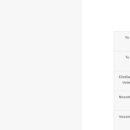
Yo
Tu
Él/ell(
Ust
Nosotr
Vosotr