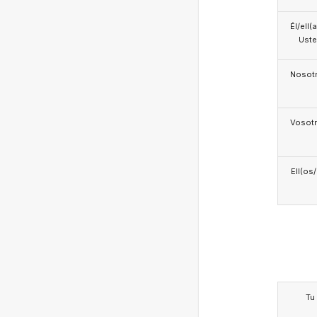
Él/ell(
Ust
Nosotr
Vosotr
Ell(os
Tu