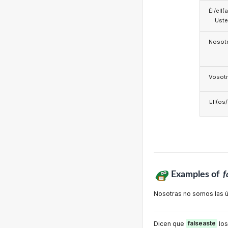
Él/ell(
Ust
Nosotr
Vosotr
Ell(os
Examples of
f
Nosotras no somos las 
Dicen que
falseaste
los