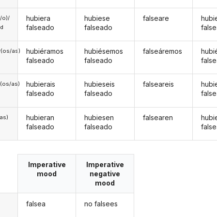
hubiera
hubiese
falseare
hubi
a/o)/
falseado
falseado
fals
ed
hubiéramos
hubiésemos
falseáremos
hubi
(os/as)
falseado
falseado
fals
hubierais
hubieseis
falseareis
hubi
(os/as)
falseado
falseado
fals
hubieran
hubiesen
falsearen
hubi
/as)
falseado
falseado
fals
Imperative
Imperative
mood
negative
mood
falsea
no falsees