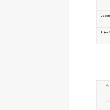
Vosotr
Ell(os
Yo
Tu