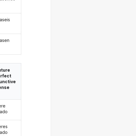
easeis
easen
uture
rfect
unctive
ense
ere
eado
eres
eado