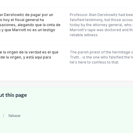
an Dershowitz de pagar por un
Professor Alan Dershowitz had bee
o hoy el fiscal general ha
falsified testimony, but those accu
aciones, alegando que la cinta de
today by the attorney general, who
y que Marriott no es un testigo
Marriott's tape was doctored and tha
reliable witness.
e la virgen de la verdad es el que
The parish priest of the hermitage of
de la virgen, y está aquí para
Truth... is the one who falsified the t
he's here to confess to that.
ut this page
/
falsear