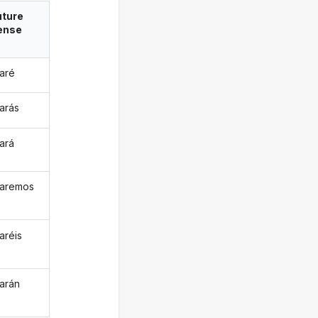
uture
ense
earé
earás
eará
earemos
aréis
earán