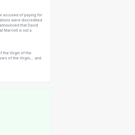
n accused of paying for
sations were discredited
 announced that David
t Marriott is not a
 the Virgin of the
ears of the Virgin,... and