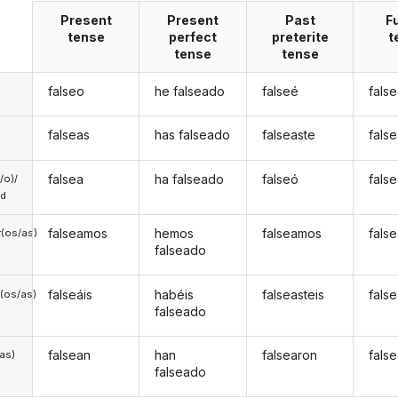
Present
Present
Past
F
tense
perfect
preterite
t
tense
tense
falseo
he falseado
falseé
fals
falseas
has falseado
falseaste
fals
falsea
ha falseado
falseó
fals
a/o)/
ed
falseamos
hemos
falseamos
fals
(os/as)
falseado
falseáis
habéis
falseasteis
false
(os/as)
falseado
falsean
han
falsearon
fals
/as)
falseado