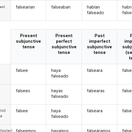
falsearían
falseaban
habían
habr
/as)
falseado
fals
Present
Present
Past
subjunctive
perfect
imperfect
imp
tense
subjunctive
subjunctive
subj
tense
tense
(s
t
falsee
haya
falseara
fals
falseado
falsees
hayas
falsearas
fals
falseado
falsee
haya
falseara
fals
a/o)/
falseado
ed
falseemos
hayamos
falseáramos
fals
(os/as)