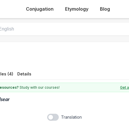
Conjugation
Etymology
Blog
les (4)
Details
 resources?
Study with our courses!
Get a
lsear
Translation