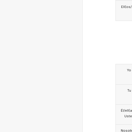
Ell(os
Yo
Tu
Él/ell(
Ust
Nosotr