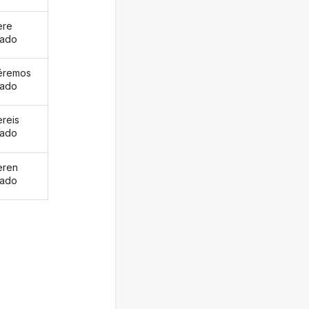
ere
eado
éremos
eado
ereis
eado
eren
eado