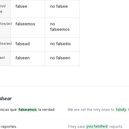
falsee
no falsee
a/o)/
ed
falseemos
no
(os/as)
falseemos
falsead
no falseéis
(os/as)
falseen
no falseen
/as)
alsear
únicas que
falseamos
la verdad.
We are not the only ones to
falsify
t
 reportes.
They said
you falsified
reports.