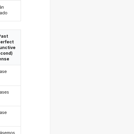
án
eado
Past
erfect
unctive
econd)
ense
ease
eases
ease
eásemos