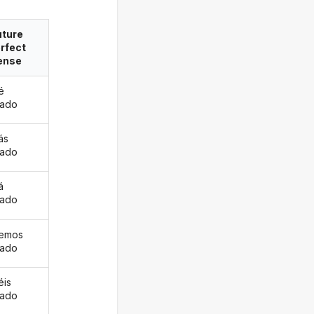
uture
rfect
ense
é
eado
ás
eado
á
eado
remos
eado
éis
eado