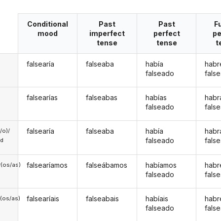
Conditional
Past
Past
F
mood
imperfect
perfect
pe
tense
tense
t
falsearía
falseaba
había
habr
falseado
fals
falsearías
falseabas
habías
habr
falseado
fals
falsearía
falseaba
había
habr
a/o)/
falseado
fals
ed
falsearíamos
falseábamos
habíamos
hab
(os/as)
falseado
fals
falsearíais
falseabais
habíais
habr
(os/as)
falseado
fals