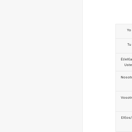
Yo
Tu
Él/ell(
Ust
Nosotr
Vosotr
Ell(os