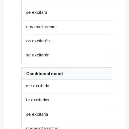
se excitará
nos excitaremos
os excitaréis
se excitarán
Conditional mood
me excitaría
te excitarías
se excitaría
nos excitaríamos