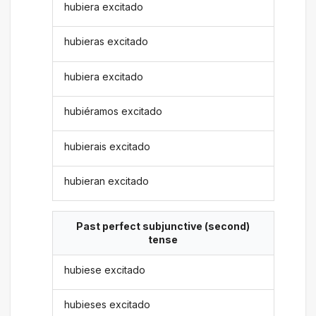
hubiera excitado
hubieras excitado
hubiera excitado
hubiéramos excitado
hubierais excitado
hubieran excitado
Past perfect subjunctive (second)
tense
hubiese excitado
hubieses excitado