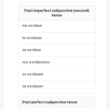
Past imperfect subjunctive (second)
tense
me excitase
te excitases
se excitase
nos excitásemos
os excitaseis
se excitasen
Past perfect subjunctive tense