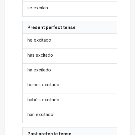
se excitan
Present perfect tense
he excitado
has excitado
ha excitado
hemos excitado
habéis excitado
han excitado
Past preterite tense