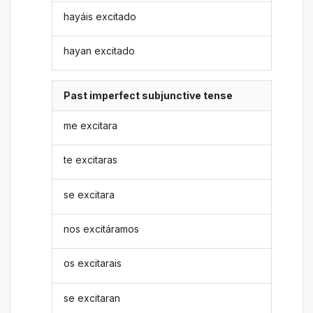
hayáis excitado
hayan excitado
Past imperfect subjunctive tense
me excitara
te excitaras
se excitara
nos excitáramos
os excitarais
se excitaran