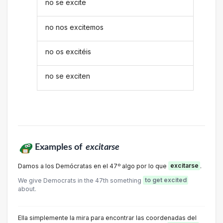
no se excite
no nos excitemos
no os excitéis
no se exciten
Examples of
excitarse
Damos a los Demócratas en el 47º algo por lo que
excitarse
.
We give Democrats in the 47th something
to get excited
about.
Ella simplemente la mira para encontrar las coordenadas del