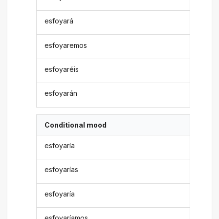
esfoyará
esfoyaremos
esfoyaréis
esfoyarán
Conditional mood
esfoyaría
esfoyarías
esfoyaría
esfoyaríamos