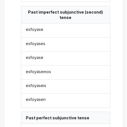
Past imperfect subjunctive (second)
tense
esfoyase
esfoyases
esfoyase
esfoyásemos
esfoyaseis
esfoyasen
Past perfect subjunctive tense