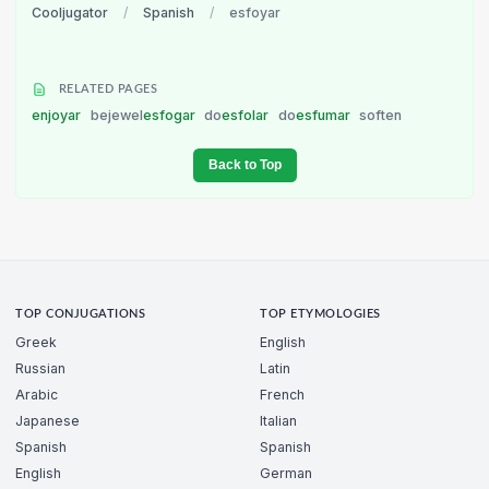
Cooljugator
/
Spanish
/
esfoyar
RELATED PAGES
enjoyar
bejewel
esfogar
do
esfolar
do
esfumar
soften
Back to Top
TOP CONJUGATIONS
TOP ETYMOLOGIES
Greek
English
Russian
Latin
Arabic
French
Japanese
Italian
Spanish
Spanish
English
German