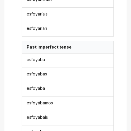
esfoyaríais
esfoyarían
Past imperfect tense
esfoyaba
esfoyabas
esfoyaba
esfoyábamos
esfoyabais