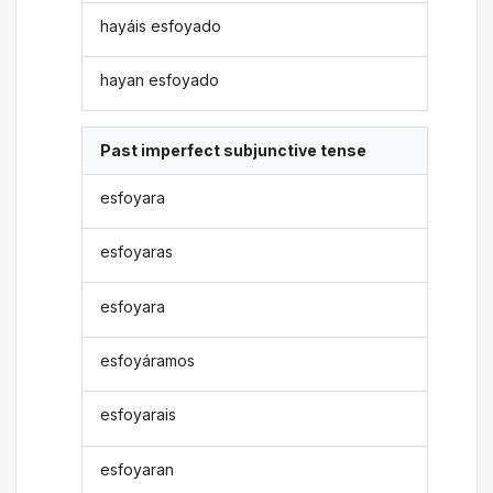
hayáis esfoyado
hayan esfoyado
Past imperfect subjunctive tense
esfoyara
esfoyaras
esfoyara
esfoyáramos
esfoyarais
esfoyaran