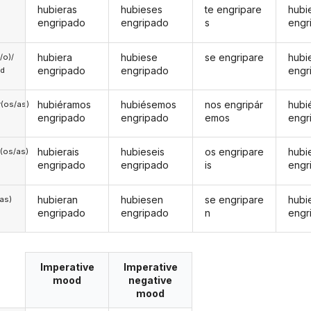
hubieras
hubieses
te engripare
hubi
engripado
engripado
s
engr
hubiera
hubiese
se engripare
hubi
a/o)/
engripado
engripado
engr
ed
hubiéramos
hubiésemos
nos engripár
hubi
(os/as)
engripado
engripado
emos
engr
hubierais
hubieseis
os engripare
hubi
(os/as)
engripado
engripado
is
engr
hubieran
hubiesen
se engripare
hubi
/as)
engripado
engripado
n
engr
Imperative
Imperative
mood
negative
mood