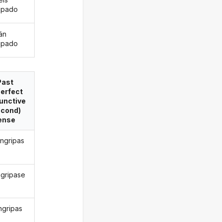
ipado
án
ipado
Past
erfect
unctive
econd)
ense
ngripas
ngripase
ngripas