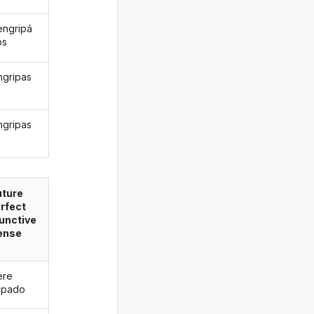
engripá
os
ngripas
ngripas
uture
rfect
unctive
ense
ere
ipado