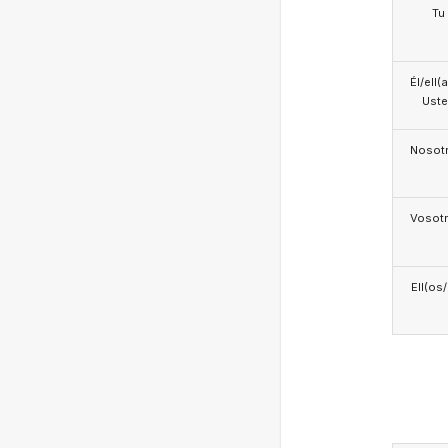
Tu
Él/ell(
Ust
Nosotr
Vosotr
Ell(os