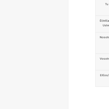
Tu
Él/ell(
Ust
Nosotr
Vosotr
Ell(os