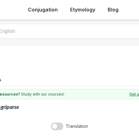
Conjugation
Etymology
Blog
s
 resources?
Study with our courses!
Get a
griparse
Translation