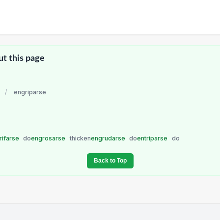
ut this page
/
engriparse
rifarse
do
engrosarse
thicken
engrudarse
do
entriparse
do
Back to Top