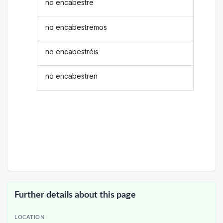
no encabestre
no encabestremos
no encabestréis
no encabestren
Further details about this page
LOCATION