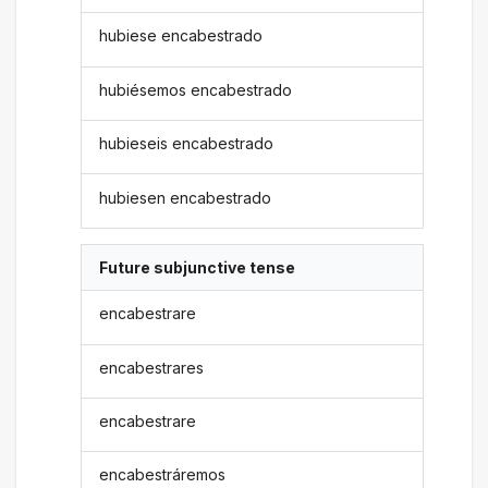
hubiese encabestrado
hubiésemos encabestrado
hubieseis encabestrado
hubiesen encabestrado
Future subjunctive tense
encabestrare
encabestrares
encabestrare
encabestráremos