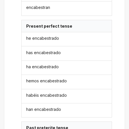
encabestran
Present perfect tense
he encabestrado
has encabestrado
ha encabestrado
hemos encabestrado
habéis encabestrado
han encabestrado
Past preterite tense