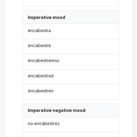
Imperative mood
encabestra
encabestre
encabestremos
encabestrad
encabestren
Imperative negative mood
no encabestres