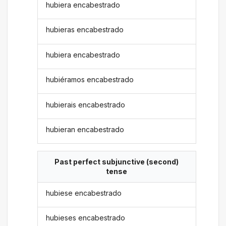
hubiera encabestrado
hubieras encabestrado
hubiera encabestrado
hubiéramos encabestrado
hubierais encabestrado
hubieran encabestrado
Past perfect subjunctive (second)
tense
hubiese encabestrado
hubieses encabestrado