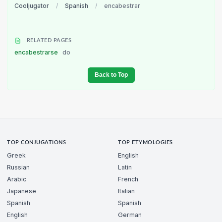
Cooljugator
/
Spanish
/
encabestrar
RELATED PAGES
encabestrarse
do
Back to Top
TOP CONJUGATIONS
TOP ETYMOLOGIES
Greek
English
Russian
Latin
Arabic
French
Japanese
Italian
Spanish
Spanish
English
German