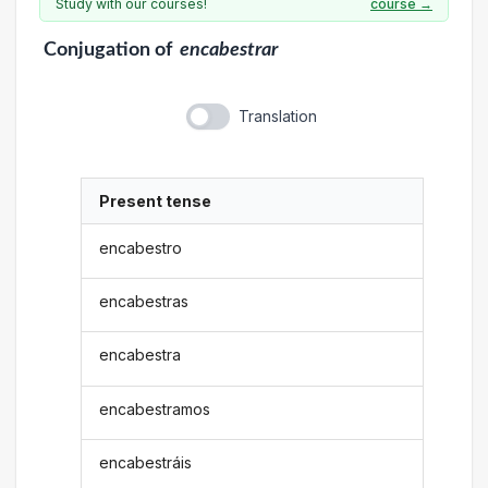
Study with our courses!
course →
Conjugation
of
encabestrar
Translation
Present tense
encabestro
encabestras
encabestra
encabestramos
encabestráis