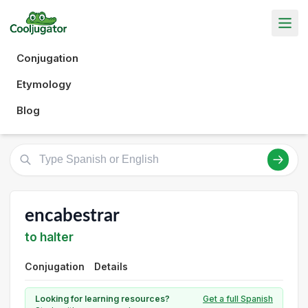
Conjugation
Etymology
Blog
encabestrar
to halter
Conjugation
Details
Looking for learning resources?
Get a full Spanish