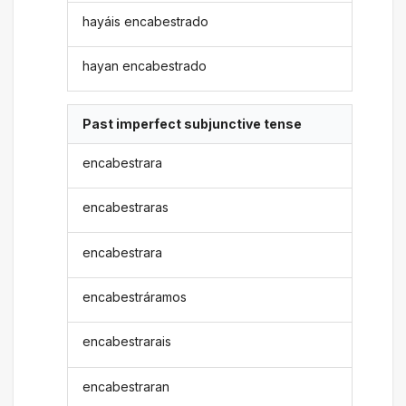
hayáis encabestrado
hayan encabestrado
Past imperfect subjunctive tense
encabestrara
encabestraras
encabestrara
encabestráramos
encabestrarais
encabestraran