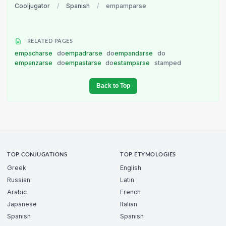
Cooljugator
/
Spanish
/
empamparse
RELATED PAGES
empacharse
do
empadrarse
do
empandarse
do
empanzarse
do
empastarse
do
estamparse
stamped
Back to Top
TOP CONJUGATIONS
TOP ETYMOLOGIES
Greek
English
Russian
Latin
Arabic
French
Japanese
Italian
Spanish
Spanish