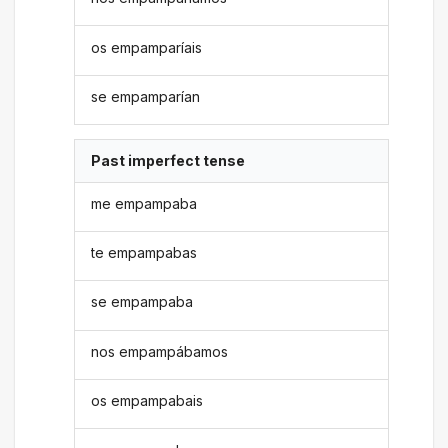
os empamparíais
se empamparían
Past imperfect tense
me empampaba
te empampabas
se empampaba
nos empampábamos
os empampabais