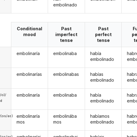
embolinado
Conditional
Past
Past
F
mood
imperfect
perfect
pe
tense
tense
t
embolinaría
embolinaba
había
habr
embolinado
embo
embolinarías
embolinabas
habías
habr
embolinado
embo
embolinaría
embolinaba
había
habr
a/o)/
embolinado
embo
ed
embolinaría
embolinába
habíamos
hab
(os/as)
mos
mos
embolinado
embo
embolinaríai
embolinabai
habíais
habr
(os/as)