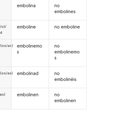
embolina
no
embolines
emboline
no emboline
a/o)/
ed
embolinemo
no
(os/as)
s
embolinemo
s
embolinad
no
(os/as)
embolinéis
embolinen
no
/as)
embolinen