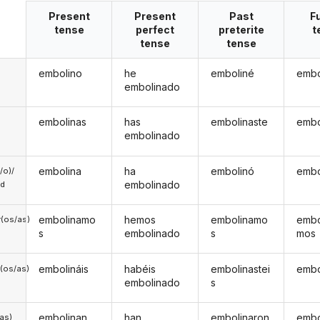
Present
Present
Past
F
tense
perfect
preterite
t
tense
tense
embolino
he
emboliné
embo
embolinado
embolinas
has
embolinaste
embo
embolinado
embolina
ha
embolinó
embo
a/o)/
embolinado
ed
embolinamo
hemos
embolinamo
embo
(os/as)
s
embolinado
s
mos
embolináis
habéis
embolinastei
embo
(os/as)
embolinado
s
embolinan
han
embolinaron
embo
/as)