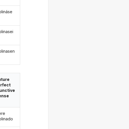
lináse
linasei
linasen
uture
rfect
unctive
ense
ere
linado