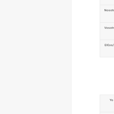
Nosotr
Vosotr
Ell(os
Yo