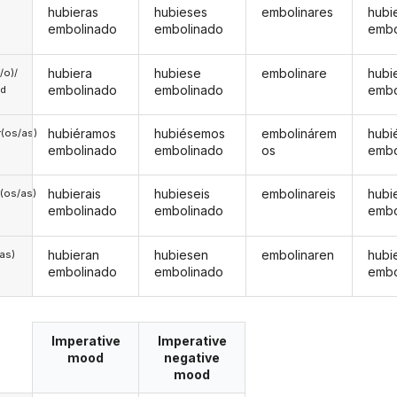
hubieras
hubieses
embolinares
hubi
embolinado
embolinado
embo
hubiera
hubiese
embolinare
hubi
a/o)/
embolinado
embolinado
embo
ed
hubiéramos
hubiésemos
embolinárem
hubi
(os/as)
embolinado
embolinado
os
embo
hubierais
hubieseis
embolinareis
hubi
(os/as)
embolinado
embolinado
embo
hubieran
hubiesen
embolinaren
hubi
/as)
embolinado
embolinado
embo
Imperative
Imperative
mood
negative
mood