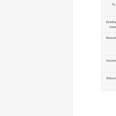
Tu
Él/ell(
Ust
Nosotr
Vosotr
Ell(os