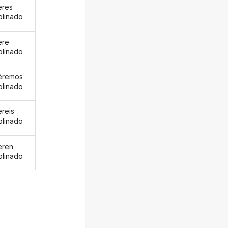
eres
linado
ere
linado
éremos
linado
ereis
linado
eren
linado