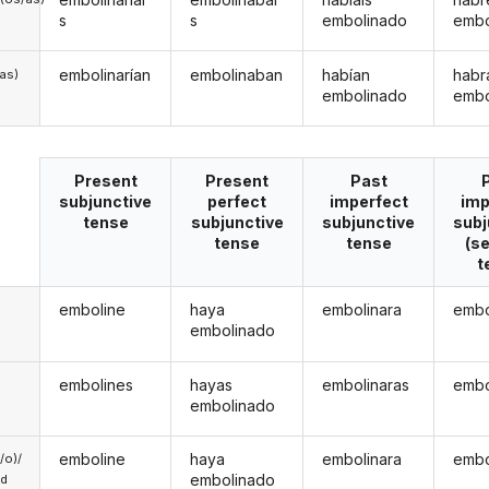
s
s
embolinado
embo
embolinarían
embolinaban
habían
habr
/as)
embolinado
embo
Present
Present
Past
subjunctive
perfect
imperfect
imp
tense
subjunctive
subjunctive
subj
tense
tense
(s
t
emboline
haya
embolinara
embo
embolinado
embolines
hayas
embolinaras
embo
embolinado
emboline
haya
embolinara
embo
a/o)/
embolinado
ed