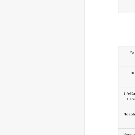
Yo
Tu
Él/ell(
Ust
Nosotr
Vosotr