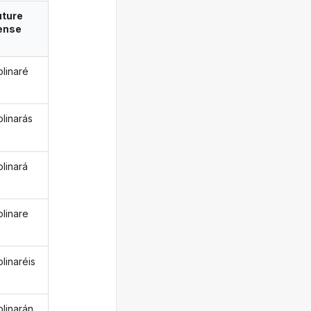
uture
ense
linaré
linarás
linará
linare
linaréis
linarán