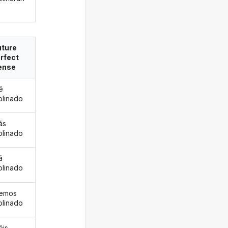
uture
rfect
ense
é
linado
ás
linado
á
linado
remos
linado
éis