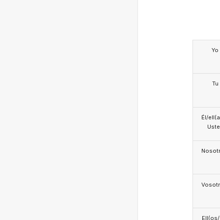
Yo
Tu
Él/ell(
Ust
Nosotr
Vosotr
Ell(os