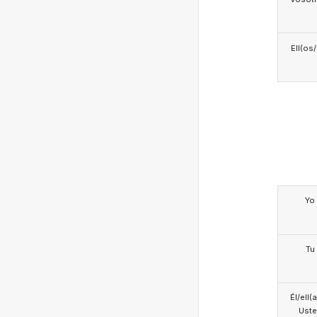
Ell(os
Yo
Tu
Él/ell(
Ust