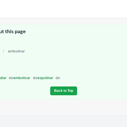
ut this page
/
embolinar
atar
do
embolicar
do
espolinar
do
Back to Top