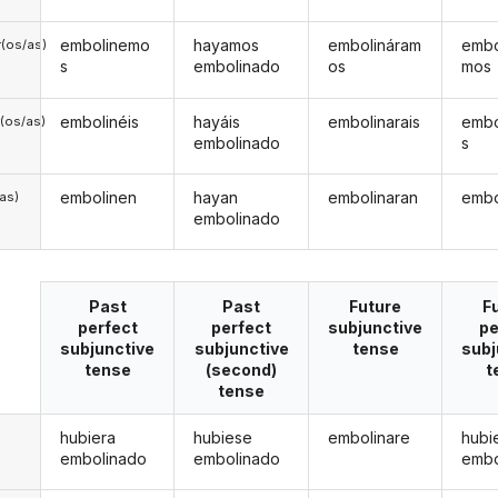
embolinemo
hayamos
embolináram
embo
(os/as)
s
embolinado
os
mos
embolinéis
hayáis
embolinarais
embo
(os/as)
embolinado
s
embolinen
hayan
embolinaran
embo
/as)
embolinado
Past
Past
Future
F
perfect
perfect
subjunctive
pe
subjunctive
subjunctive
tense
subj
tense
(second)
t
tense
hubiera
hubiese
embolinare
hubi
embolinado
embolinado
embo