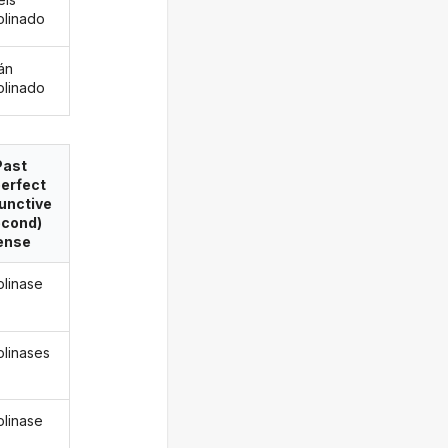
linado
án
linado
Past
erfect
unctive
econd)
ense
linase
linases
linase