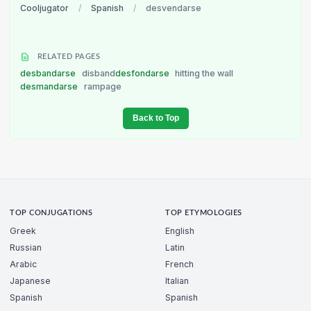
Cooljugator
/
Spanish
/
desvendarse
RELATED PAGES
desbandarse
disband
desfondarse
hitting the wall
desmandarse
rampage
Back to Top
TOP CONJUGATIONS
TOP ETYMOLOGIES
Greek
English
Russian
Latin
Arabic
French
Japanese
Italian
Spanish
Spanish