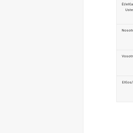
Él/ell(
Ust
Nosotr
Vosotr
Ell(os