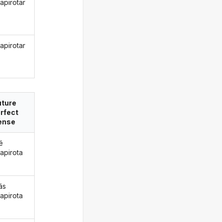
apirotar
apirotar
uture
rfect
ense
é
apirota
ás
apirota