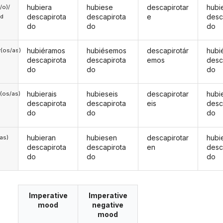
hubiera
hubiese
descapirotar
hubi
a/o)/
descapirota
descapirota
e
desc
ed
do
do
do
hubiéramos
hubiésemos
descapirotár
hubi
(os/as)
descapirota
descapirota
emos
desc
do
do
do
hubierais
hubieseis
descapirotar
hubi
(os/as)
descapirota
descapirota
eis
desc
do
do
do
hubieran
hubiesen
descapirotar
hubi
/as)
descapirota
descapirota
en
desc
do
do
do
Imperative
Imperative
mood
negative
mood