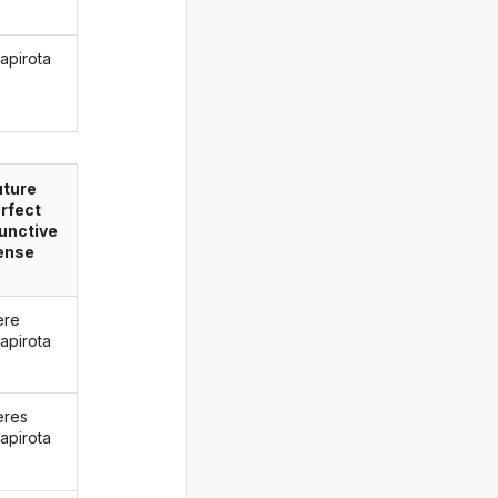
apirota
uture
rfect
unctive
ense
ere
apirota
eres
apirota