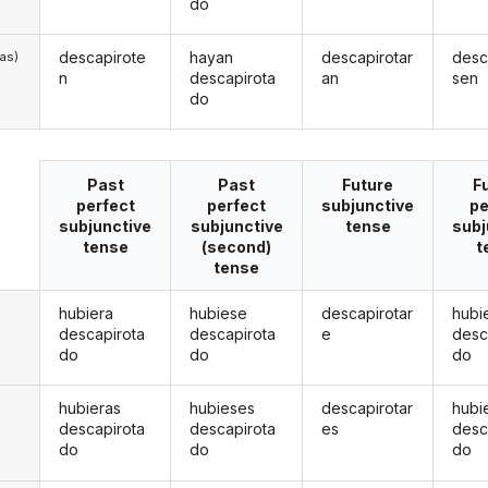
do
descapirote
hayan
descapirotar
desc
/as)
n
descapirota
an
sen
do
Past
Past
Future
F
perfect
perfect
subjunctive
pe
subjunctive
subjunctive
tense
subj
tense
(second)
t
tense
hubiera
hubiese
descapirotar
hubi
descapirota
descapirota
e
desc
do
do
do
hubieras
hubieses
descapirotar
hubi
descapirota
descapirota
es
desc
do
do
do