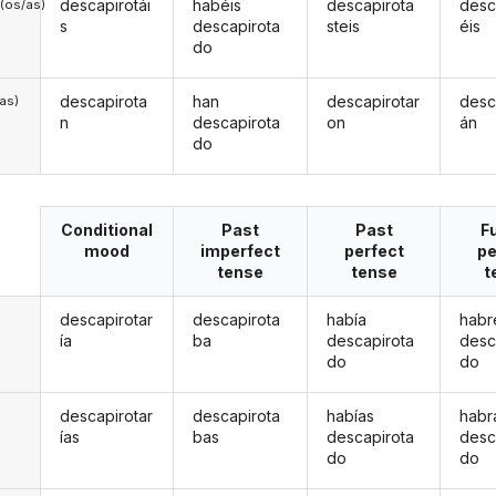
descapirotái
habéis
descapirota
desc
(os/as)
s
descapirota
steis
éis
do
descapirota
han
descapirotar
desc
/as)
n
descapirota
on
án
do
Conditional
Past
Past
F
mood
imperfect
perfect
pe
tense
tense
t
descapirotar
descapirota
había
habr
ía
ba
descapirota
desc
do
do
descapirotar
descapirota
habías
habr
ías
bas
descapirota
desc
do
do