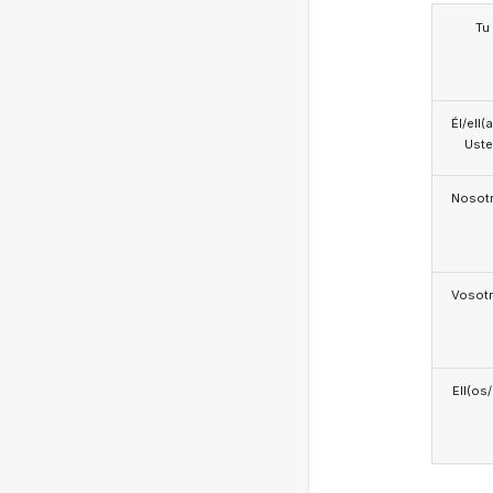
Tu
Él/ell(
Ust
Nosotr
Vosotr
Ell(os