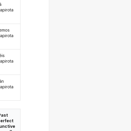
á
apirota
remos
apirota
éis
apirota
án
apirota
Past
erfect
unctive