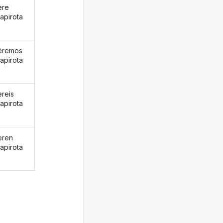
ere
apirota
éremos
apirota
ereis
apirota
eren
apirota