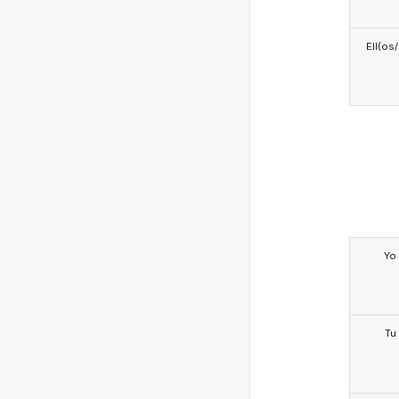
Ell(os
Yo
Tu