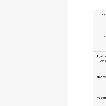
Yo
Tu
Él/ell(
Ust
Nosotr
Vosotr