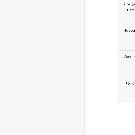
Él/ell(
Ust
Nosotr
Vosotr
Ell(os