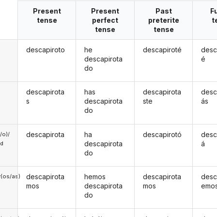
Present
Present
Past
F
tense
perfect
preterite
t
tense
tense
descapiroto
he
descapiroté
desc
descapirota
é
do
descapirota
has
descapirota
desc
s
descapirota
ste
ás
do
descapirota
ha
descapirotó
desc
a/o)/
descapirota
á
ed
do
descapirota
hemos
descapirota
desc
(os/as)
mos
descapirota
mos
emo
do