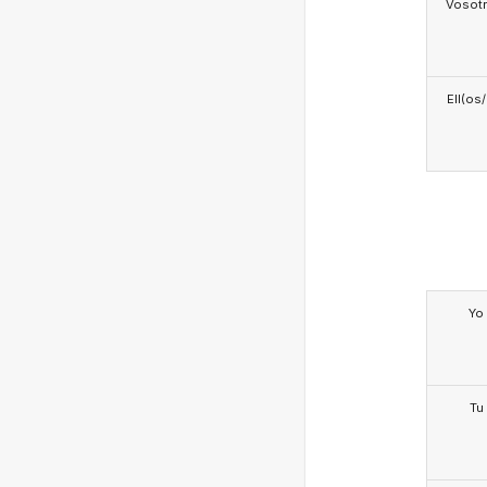
Vosotr
Ell(os
Yo
Tu