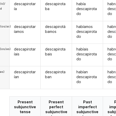
descapirotar
descapirota
había
habr
a/o)/
ía
ba
descapirota
desc
ed
do
do
descapirotar
descapirotá
habíamos
hab
(os/as)
íamos
bamos
descapirota
desc
do
do
descapirotar
descapirota
habíais
habr
(os/as)
íais
bais
descapirota
desc
do
do
descapirotar
descapirota
habían
habr
/as)
ían
ban
descapirota
desc
do
do
Present
Present
Past
subjunctive
perfect
imperfect
imp
tense
subjunctive
subjunctive
subj