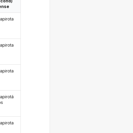
econd)
ense
apirota
apirota
apirota
apirotá
os
apirota