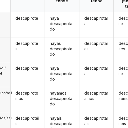
tense
tense
(s
t
descapirote
haya
descapirotar
desc
descapirota
a
se
do
descapirote
hayas
descapirotar
desc
s
descapirota
as
ses
do
descapirote
haya
descapirotar
desc
a/o)/
descapirota
a
se
ed
do
descapirote
hayamos
descapirotár
desc
(os/as)
mos
descapirota
amos
sem
do
descapirotéi
hayáis
descapirotar
desc
(os/as)
s
descapirota
ais
seis