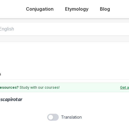
Conjugation
Etymology
Blog
s
 resources?
Study with our courses!
Get a
scapirotar
Translation