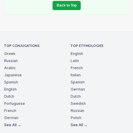
Back to Top
TOP CONJUGATIONS
TOP ETYMOLOGIES
Greek
English
Russian
Latin
Arabic
French
Japanese
Italian
Spanish
Spanish
English
German
Dutch
Dutch
Portuguese
Swedish
French
Russian
German
Polish
See All →
See All →