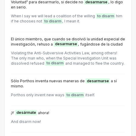
Voluntad" para desarmarlo, si decide no
desarmarse
, lo digo
en serio.
When I say we will lead a coalition of the willing
to disarm
him
if he chooses not
to disarm
, I mean it.
El único miembro, que cuando se disolvió la unidad especial de
investigación, rehuso a
desarmarse
, fugándose de la ciudad
Violating the Anti-Subversive Activities Law, among others!
The only man who, when the Special Investigation Unit was
dissolved refused
to disarm
and managed to flee the country.
Sólo Porthos inventa nuevas maneras de
desarmarse
a sí
mismo.
Porthos only invent new ways
to disarm
itself.
¡Y
desármate
ahora!
And disarm now!