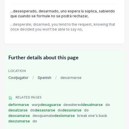
...desesperado, desarmado, uno espera la súplica, sabiendo
que cuando se formule no se podrá rechazar,
...desperate, disarmed, you tend to the request, knowing that
once decided you won't be able to say no,
Further details about this page
LOCATION
Cooljugator
/
Spanish
/
desarmarse
RELATED PAGES
deformarse
warp
desaguarse
dewatered
desalmarse
do
desalzarse
do
desasnarse
do
desaviarse
do
descamarse
desquamate
deslomarse
break one's back
deszumarse
do