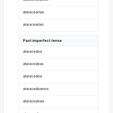
ataracearíais
ataracearían
Past imperfect tense
ataraceaba
ataraceabas
ataraceaba
ataraceábamos
ataraceabais