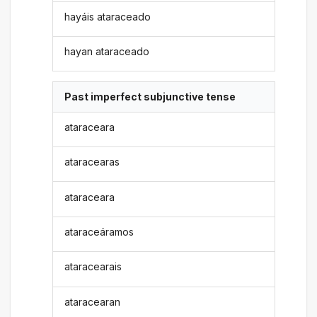
hayáis ataraceado
hayan ataraceado
Past imperfect subjunctive tense
ataraceara
ataracearas
ataraceara
ataraceáramos
ataracearais
ataracearan