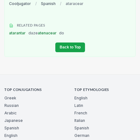
Cooljugator
/
Spanish
/
ataracear
RELATED PAGES
atarantar
daze
atenacear
do
Back to Top
TOP CONJUGATIONS
TOP ETYMOLOGIES
Greek
English
Russian
Latin
Arabic
French
Japanese
Italian
Spanish
Spanish
English
German